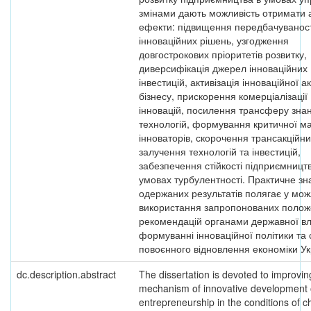
змінами дають можливість отримати 
ефекти: підвищення передбачуваност
інноваційних рішень, узгодження
довгострокових пріоритетів розвитку,
диверсифікація джерел інноваційних
інвестицій, активізація інноваційної а
бізнесу, прискорення комерціалізації
інновацій, посилення трансферу знан
технологій, формування критичної м
інноваторів, скорочення трансакційни
залучення технологій та інвестицій,
забезпечення стійкості підприємницт
умовах турбулентності. Практичне з
одержаних результатів полягає у мож
використання запропонованих положе
рекомендацій органами державної в
формуванні інноваційної політики та 
повоєнного відновлення економіки Ук
dc.description.abstract
The dissertation is devoted to improvin
mechanism of innovative development 
entrepreneurship in the conditions of 