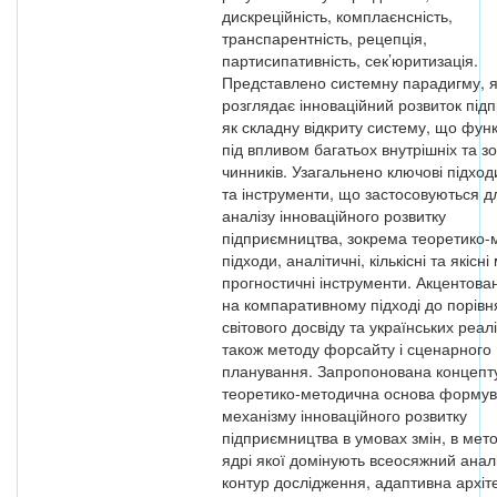
дискреційність, комплаєнсність,
транспарентність, рецепція,
партисипативність, сек’юритизація.
Представлено системну парадигму, 
розглядає інноваційний розвиток під
як складну відкриту систему, що фун
під впливом багатьох внутрішніх та з
чинників. Узагальнено ключові підход
та інструменти, що застосовуються д
аналізу інноваційного розвитку
підприємництва, зокрема теоретико-
підходи, аналітичні, кількісні та якісні
прогностичні інструменти. Акцентова
на компаративному підході до порів
світового досвіду та українських реалі
також методу форсайту і сценарного
планування. Запропонована концепт
теоретико-методична основа форму
механізму інноваційного розвитку
підприємництва в умовах змін, в ме
ядрі якої домінують всеосяжний анал
контур дослідження, адаптивна архіт