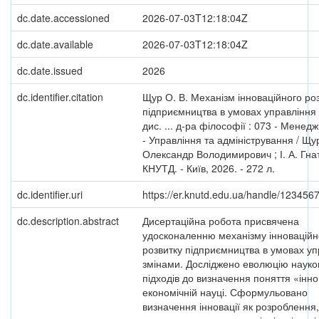
dc.date.accessioned
2026-07-03T12:18:04Z
dc.date.available
2026-07-03T12:18:04Z
dc.date.issued
2026
dc.identifier.citation
Щур О. В. Механізм інноваційного ро
підприємництва в умовах управління 
дис. ... д-ра філософії : 073 - Менед
- Управління та адміністрування / Щу
Олександр Володимирович ; І. А. Гнат
КНУТД. - Київ, 2026. - 272 л.
dc.identifier.uri
https://er.knutd.edu.ua/handle/12345
dc.description.abstract
Дисертаційна робота присвячена
удосконаленню механізму інноваційн
розвитку підприємництва в умовах уп
змінами. Досліджено еволюцію науко
підходів до визначення поняття «інно
економічній науці. Сформульовано
визначення інновації як розроблення,