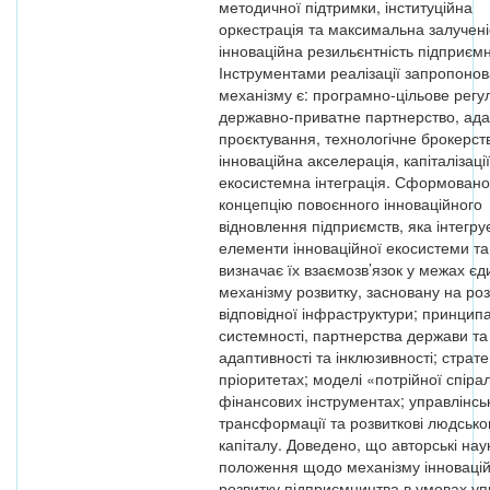
методичної підтримки, інституційна
оркестрація та максимальна залучені
інноваційна резильєнтність підприєм
Інструментами реалізації запропоно
механізму є: програмно-цільове рег
державно-приватне партнерство, ад
проєктування, технологічне брокерст
інноваційна акселерація, капіталізації
екосистемна інтеграція. Сформовано
концепцію повоєнного інноваційного
відновлення підприємств, яка інтегру
елементи інноваційної екосистеми та
визначає їх взаємозв’язок у межах єд
механізму розвитку, засновану на роз
відповідної інфраструктури; принцип
системності, партнерства держави та 
адаптивності та інклюзивності; страте
пріоритетах; моделі «потрійної спірал
фінансових інструментах; управлінсь
трансформації та розвиткові людсько
капіталу. Доведено, що авторські нау
положення щодо механізму інноваці
розвитку підприємництва в умовах уп