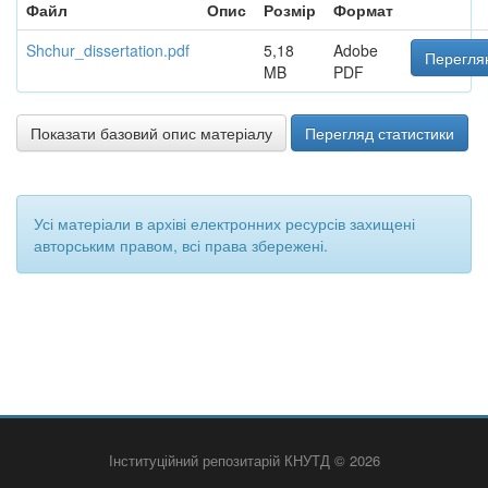
Файл
Опис
Розмір
Формат
Shchur_dissertation.pdf
5,18
Adobe
Переглян
MB
PDF
Показати базовий опис матеріалу
Перегляд статистики
Усі матеріали в архіві електронних ресурсів захищені
авторським правом, всі права збережені.
Інституційний репозитарій КНУТД © 2026