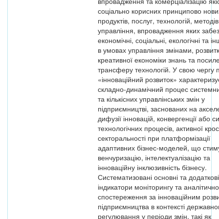
впровадження та комерціалізацію які
соціально корисних принципово нови
продуктів, послуг, технологій, методів
управління, впровадження яких забе
економічні, соціальні, екологічні та ін
в умовах управління змінами, розвит
креативної економіки знань та посил
трансферу технологій. У свою чергу 
«інноваційний розвиток» характеризу
складно-динамічний процес системни
та кількісних управлінських змін у
підприємництві, заснованих на акселе
дифузії інновацій, конвергенції або си
технологічних процесів, активної крос
секторальності при платформізації
адаптивних бізнес-моделей, що сти
венчуризацію, інтелектуалізацію та
інноваційну інклюзивність бізнесу.
Систематизовані основні та додаткові
індикатори моніторингу та аналітично
спостереження за інноваційним розв
підприємництва в контексті державно
регулювання у періоди змін, такі як