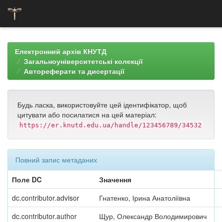
Skip
navigation
Електронний архів КНУТД
Загальноуніверситетські колекції
Автореферати та дисертації
Будь ласка, використовуйте цей ідентифікатор, щоб
цитувати або посилатися на цей матеріал:
https://er.knutd.edu.ua/handle/123456789/34532
Повний запис метаданих
Поле DC
Значення
dc.contributor.advisor
Гнатенко, Ірина Анатоліївна
dc.contributor.author
Щур, Олександр Володимирович