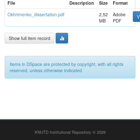
File
Description
Size
Format
Okhrimenko_dissertation.pdf
2,52
Adobe
V
MB
PDF
Show full item record
Items in DSpace are protected by copyright, with all rights
reserved, unless otherwise indicated.
KNUTD Institutional Repository © 2026