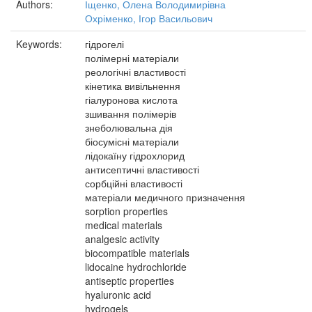
Authors:
Іщенко, Олена Володимирівна
Охріменко, Ігор Васильович
Keywords:
гідрогелі
полімерні матеріали
реологічні властивості
кінетика вивільнення
гіалуронова кислота
зшивання полімерів
знеболювальна дія
біосумісні матеріали
лідокаїну гідрохлорид
антисептичні властивості
сорбційні властивості
матеріали медичного призначення
sorption properties
medical materials
analgesic activity
biocompatible materials
lidocaine hydrochloride
antiseptic properties
hyaluronic acid
hydrogels