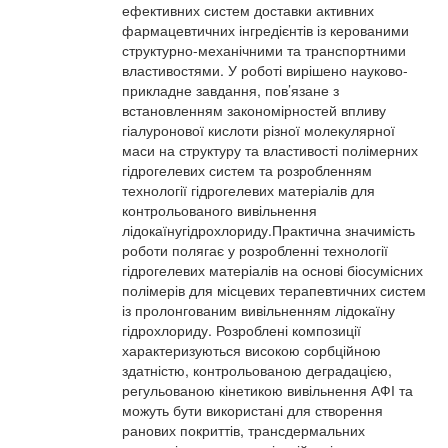
ефективних систем доставки активних
фармацевтичних інгредієнтів із керованими
структурно-механічними та транспортними
властивостями. У роботі вирішено науково-
прикладне завдання, пов’язане з
встановленням закономірностей впливу
гіалуронової кислоти різної молекулярної
маси на структуру та властивості полімерних
гідрогелевих систем та розробленням
технології гідрогелевих матеріалів для
контрольованого вивільнення
лідокаїнугідрохлориду.Практична значимість
роботи полягає у розробленні технології
гідрогелевих матеріалів на основі біосумісних
полімерів для місцевих терапевтичних систем
із пролонгованим вивільненням лідокаїну
гідрохлориду. Розроблені композиції
характеризуються високою сорбційною
здатністю, контрольованою деградацією,
регульованою кінетикою вивільнення АФІ та
можуть бути використані для створення
ранових покриттів, трансдермальних