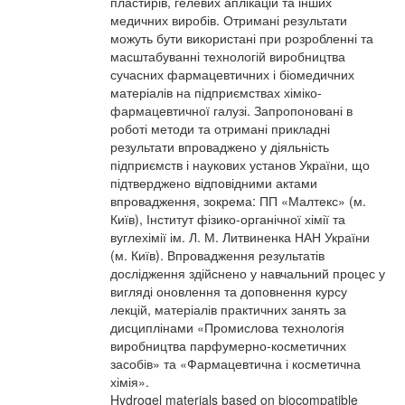
пластирів, гелевих аплікацій та інших
медичних виробів. Отримані результати
можуть бути використані при розробленні та
масштабуванні технологій виробництва
сучасних фармацевтичних і біомедичних
матеріалів на підприємствах хіміко-
фармацевтичної галузі. Запропоновані в
роботі методи та отримані прикладні
результати впроваджено у діяльність
підприємств і наукових установ України, що
підтверджено відповідними актами
впровадження, зокрема: ПП «Малтекс» (м.
Київ), Інститут фізико-органічної хімії та
вуглехімії ім. Л. М. Литвиненка НАН України
(м. Київ). Впровадження результатів
дослідження здійснено у навчальний процес у
вигляді оновлення та доповнення курсу
лекцій, матеріалів практичних занять за
дисциплінами «Промислова технологія
виробництва парфумерно-косметичних
засобів» та «Фармацевтична і косметична
хімія».
Hydrogel materials based on biocompatible