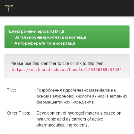
Skip
navigation
Електронний архів КНУТД
Загальноуніверситетські колекції
Автореферати та дисертації
Please use this identifier to cite or link to this item:
https://er.knutd.edu.ua/handle/123456789/34534
Title:
Розроблення гідрогелевих матеріалів на
основі гіалуронової кислоти як носіїв активних
фармацевтичних інгредієнтів.
Other Titles:
Development of hydrogel materials based on
hyaluronic acid as carriers of active
pharmaceutical ingredients.