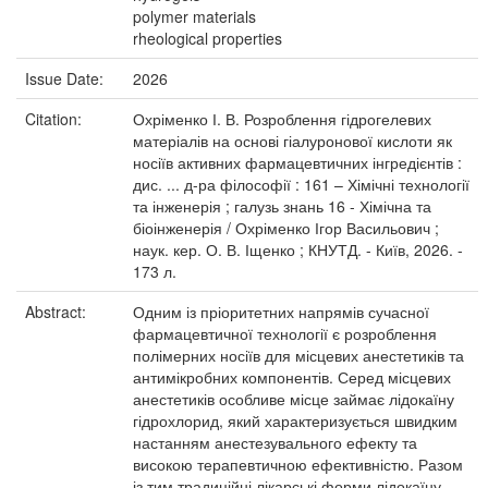
polymer materials
rheological properties
Issue Date:
2026
Citation:
Охріменко І. В. Розроблення гідрогелевих
матеріалів на основі гіалуронової кислоти як
носіїв активних фармацевтичних інгредієнтів :
дис. ... д-ра філософії : 161 – Хімічні технології
та інженерія ; галузь знань 16 - Хімічна та
біоінженерія / Охріменко Ігор Васильович ;
наук. кер. О. В. Іщенко ; КНУТД. - Київ, 2026. -
173 л.
Abstract:
Одним із пріоритетних напрямів сучасної
фармацевтичної технології є розроблення
полімерних носіїв для місцевих анестетиків та
антимікробних компонентів. Серед місцевих
анестетиків особливе місце займає лідокаїну
гідрохлорид, який характеризується швидким
настанням анестезувального ефекту та
високою терапевтичною ефективністю. Разом
із тим традиційні лікарські форми лідокаїну