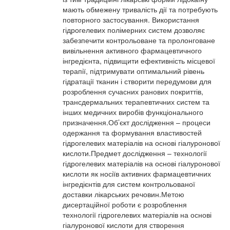
мають обмежену тривалість дії та потребують
повторного застосування. Використання
гідрогелевих полімерних систем дозволяє
забезпечити контрольоване та пролонговане
вивільнення активного фармацевтичного
інгредієнта, підвищити ефективність місцевої
терапії, підтримувати оптимальний рівень
гідратації тканин і створити передумови для
розроблення сучасних ранових покриттів,
трансдермальних терапевтичних систем та
інших медичних виробів функціонального
призначення.Об’єкт дослідження – процеси
одержання та формування властивостей
гідрогелевих матеріалів на основі гіалуронової
кислоти.Предмет дослідження – технології
гідрогелевих матеріалів на основі гіалуронової
кислоти як носіїв активних фармацевтичних
інгредієнтів для систем контрольованої
доставки лікарських речовин.Метою
дисертаційної роботи є розроблення
технології гідрогелевих матеріалів на основі
гіалуронової кислоти для створення