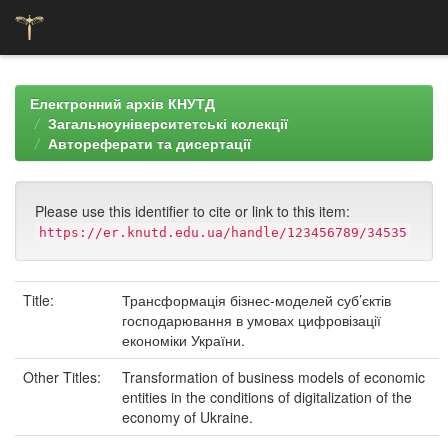
Skip
navigation
Електронний архів КНУТД
Загальноуніверситетські колекції
Автореферати та дисертації
Please use this identifier to cite or link to this item:
https://er.knutd.edu.ua/handle/123456789/34535
Title:
Трансформація бізнес-моделей суб’єктів
господарювання в умовах цифровізації
економіки України.
Other Titles:
Transformation of business models of economic
entities in the conditions of digitalization of the
economy of Ukraine.