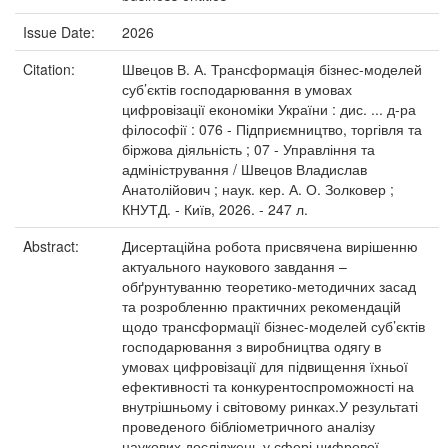
Issue Date:
2026
Citation:
Швецов В. А. Трансформація бізнес-моделей
суб’єктів господарювання в умовах
цифровізації економіки України : дис. ... д-ра
філософії : 076 - Підприємництво, торгівля та
біржова діяльність ; 07 - Управління та
адміністрування / Швецов Владислав
Анатолійович ; наук. кер. А. О. Золковер ;
КНУТД. - Київ, 2026. - 247 л.
Abstract:
Дисертаційна робота присвячена вирішенню
актуального наукового завдання –
обґрунтуванню теоретико-методичних засад
та розробленню практичних рекомендацій
щодо трансформації бізнес-моделей суб’єктів
господарювання з виробництва одягу в
умовах цифровізації для підвищення їхньої
ефективності та конкурентоспроможності на
внутрішньому і світовому ринках.У результаті
проведеного бібліометричного аналізу
наукових досліджень у сфері цифрової