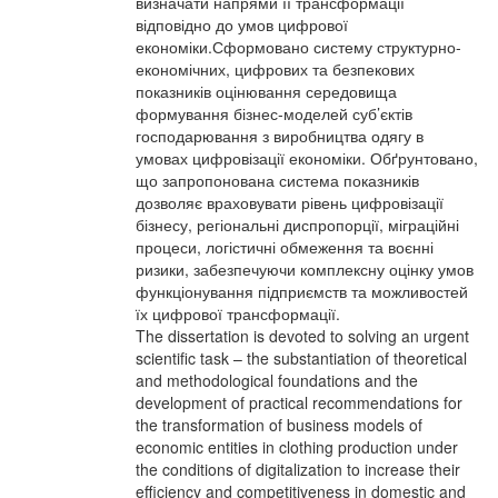
визначати напрями її трансформації
відповідно до умов цифрової
економіки.Сформовано систему структурно-
економічних, цифрових та безпекових
показників оцінювання середовища
формування бізнес-моделей суб’єктів
господарювання з виробництва одягу в
умовах цифровізації економіки. Обґрунтовано,
що запропонована система показників
дозволяє враховувати рівень цифровізації
бізнесу, регіональні диспропорції, міграційні
процеси, логістичні обмеження та воєнні
ризики, забезпечуючи комплексну оцінку умов
функціонування підприємств та можливостей
їх цифрової трансформації.
The dissertation is devoted to solving an urgent
scientific task – the substantiation of theoretical
and methodological foundations and the
development of practical recommendations for
the transformation of business models of
economic entities in clothing production under
the conditions of digitalization to increase their
efficiency and competitiveness in domestic and