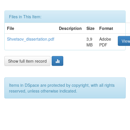
Files in This Item:
File
Description
Size
Format
Shvetsov_dissertation.pdf
3,9
Adobe
Vie
MB
PDF
Show full item record
Items in DSpace are protected by copyright, with all rights
reserved, unless otherwise indicated.