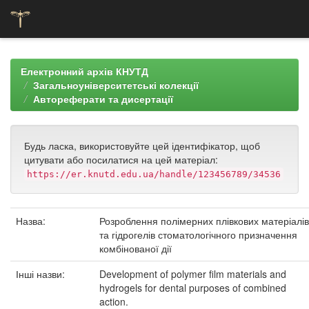
Skip
navigation
Електронний архів КНУТД
Загальноуніверситетські колекції
Автореферати та дисертації
Будь ласка, використовуйте цей ідентифікатор, щоб
цитувати або посилатися на цей матеріал:
https://er.knutd.edu.ua/handle/123456789/34536
Назва:
Розроблення полімерних плівкових матеріалів
та гідрогелів стоматологічного призначення
комбінованої дії
Інші назви:
Development of polymer film materials and
hydrogels for dental purposes of combined
action.