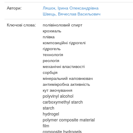
Автори:
Ляшок, Ірина Олександрівна
Швець, Вячеслав Васильович
Ключові слова:
полівіноловий спирт
крохмаль
плівка
композиційні гідрогелі
гідрогель
технологія
реологія
механічні властивості
сорбція
мінеральний наповнювач
антимікробна активність
кут змочування
polyvinyl alcohol
carboxymethyl starch
starch
hydrogel
polymer composite material
film
composite hydrogels