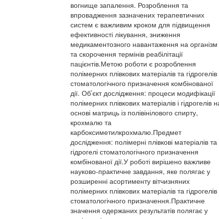
вогнище запалення. Розроблення та
впровадження зазначених терапевтичних
систем є важливим кроком для підвищення
ефективності лікування, зниження
медикаментозного навантаження на організм
та скорочення термінів реабілітації
пацієнтів.Метою роботи є розроблення
полімерних плівкових матеріалів та гідрогелів
стоматологічного призначення комбінованої
дії. Об’єкт дослідження: процеси модифікації
полімерних плівкових матеріалів і гідрогелів н
основі матриць із полівінілового спирту,
крохмалю та
карбоксиметилкрохмалю.Предмет
дослідження: полімерні плівкові матеріалів та
гідрогелі стоматологічного призначення
комбінованої дії.У роботі вирішено важливе
науково-практичне завдання, яке полягає у
розширенні асортименту вітчизняних
полімерних плівкових матеріалів та гідрогелів
стоматологічного призначення.Практичне
значення одержаних результатів полягає у