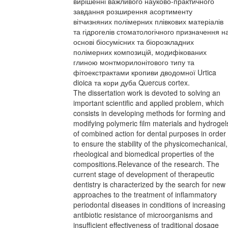
вирішенні важливого науково-практичного
завдання розширення асортименту
вітчизняних полімерних плівкових матеріалів
та гідрогелів стоматологічного призначення н
основі біосумісних та біорозкладних
полімерних композицій, модифікованих
глиною монтморилонітового типу та
фітоекстрактами кропиви дводомної Urtica
dioica та кори дуба Quercus cortex.
The dissertation work is devoted to solving an
important scientific and applied problem, which
consists in developing methods for forming and
modifying polymeric film materials and hydrogel
of combined action for dental purposes in order
to ensure the stability of the physicomechanical,
rheological and biomedical properties of the
compositions.Relevance of the research. The
current stage of development of therapeutic
dentistry is characterized by the search for new
approaches to the treatment of inflammatory
periodontal diseases in conditions of increasing
antibiotic resistance of microorganisms and
insufficient effectiveness of traditional dosage