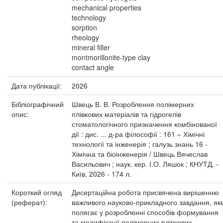
mechanical properties
technology
sorption
rheology
mineral filler
montmorillonite-type clay
contact angle
Дата публікації:
2026
Бібліографічний
Швець В. В. Розроблення полімерних
опис:
плівкових матеріалів та гідрогелів
стоматологічного призначення комбінованої
дії : дис. ... д-ра філософії : 161 – Хімічні
технології та інженерія ; галузь знань 16 -
Хімічна та біоінженерія / Швець Вячеслав
Васильович ; наук. кер. І.О. Ляшок ; КНУТД. -
Київ, 2026 - 174 л.
Короткий огляд
Дисертаційна робота присвячена вирішенню
(реферат):
важливого науково-прикладного завдання, як
полягає у розробленні способів формування
та модифікації полімерних плівкових