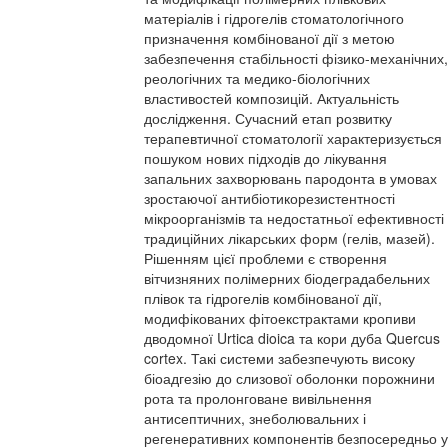
матеріалів і гідрогелів стоматологічного
призначення комбінованої дії з метою
забезпечення стабільності фізико-механічних,
реологічних та медико-біологічних
властивостей композицій. Актуальність
дослідження. Сучасний етап розвитку
терапевтичної стоматології характеризується
пошуком нових підходів до лікування
запальних захворювань пародонта в умовах
зростаючої антибіотикорезистентності
мікроорганізмів та недостатньої ефективності
традиційних лікарських форм (гелів, мазей).
Рішенням цієї проблеми є створення
вітчизняних полімерних біодеградабельних
плівок та гідрогелів комбінованої дії,
модифікованих фітоекстрактами кропиви
дводомної Urtica dioica та кори дуба Quercus
cortex. Такі системи забезпечують високу
біоадгезію до слизової оболонки порожнини
рота та пролонговане вивільнення
антисептичних, знеболювальних і
регенеративних компонентів безпосередньо у