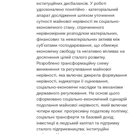
інституційних дисбалансів. У роботі
удосконалено понятійно - категоріальний
апарат дослідження шляхом уточнення
сутності майнової нерівності як соціально-
економічного стану, спричиненого
нерівномірним розподілом матеріальних,
фінансових та нематеріальних активів між
суб’єктами господарювання, що обмежує
економічну свободу та негативно впливає на
досягнення цілей сталого розвитку.
Розроблено трансформаційну схему
виникнення та регулювання майнової
нерівності, яка включає джерела формування
нерівності, індикатори її оцінювання,
соціально-економічні наслідки та механізми
державного регулювання. На основі цього
сформовано соціально-економічний сценарій
подолання майнової нерівності, який включає
чотири кроки: прогресивну податкову політику;
соціальні трансферти та базовий дохід;
інвестиції в людський капітал та підтримку
сталого підприємництва; інституційні