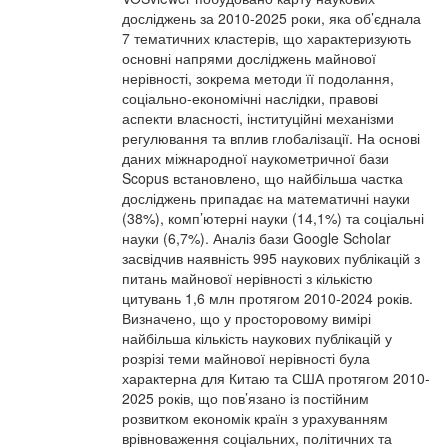
досліджень за 2010-2025 роки, яка об’єднала
7 тематичних кластерів, що характеризують
основні напрями досліджень майнової
нерівності, зокрема методи її подолання,
соціально-економічні наслідки, правові
аспекти власності, інституційні механізми
регулювання та вплив глобалізації. На основі
даних міжнародної наукометричної бази
Scopus встановлено, що найбільша частка
досліджень припадає на математичні науки
(38%), комп’ютерні науки (14,1%) та соціальні
науки (6,7%). Аналіз бази Google Scholar
засвідчив наявність 995 наукових публікацій з
питань майнової нерівності з кількістю
цитувань 1,6 млн протягом 2010-2024 років.
Визначено, що у просторовому вимірі
найбільша кількість наукових публікацій у
розрізі теми майнової нерівності була
характерна для Китаю та США протягом 2010-
2025 років, що пов’язано із постійним
розвитком економік країн з урахуванням
врівноваження соціальних, політичних та