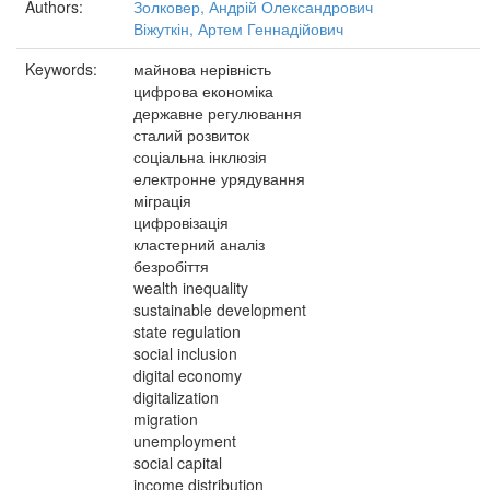
Authors:
Золковер, Андрій Олександрович
Віжуткін, Артем Геннадійович
Keywords:
майнова нерівність
цифрова економіка
державне регулювання
сталий розвиток
соціальна інклюзія
електронне урядування
міграція
цифровізація
кластерний аналіз
безробіття
wealth inequality
sustainable development
state regulation
social inclusion
digital economy
digitalization
migration
unemployment
social capital
income distribution