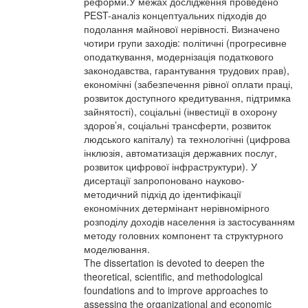
реформи.У межах дослідження проведено
PEST-аналіз концептуальних підходів до
подолання майнової нерівності. Визначено
чотири групи заходів: політичні (прогресивне
оподаткування, модернізація податкового
законодавства, гарантування трудових прав),
економічні (забезпечення рівної оплати праці,
розвиток доступного кредитування, підтримка
зайнятості), соціальні (інвестиції в охорону
здоров’я, соціальні трансферти, розвиток
людського капіталу) та технологічні (цифрова
інклюзія, автоматизація державних послуг,
розвиток цифрової інфраструктури). У
дисертації запропоновано науково-
методичний підхід до ідентифікації
економічних детермінант нерівномірного
розподілу доходів населення із застосуванням
методу головних компонент та структурного
моделювання.
The dissertation is devoted to deepen the
theoretical, scientific, and methodological
foundations and to improve approaches to
assessing the organizational and economic