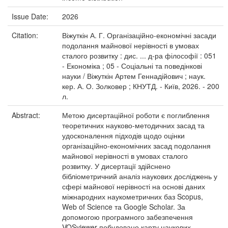
Issue Date:
2026
Citation:
Віжуткін А. Г. Організаційно-економічні засади
подолання майнової нерівності в умовах
сталого розвитку : дис. ... д-ра філософії : 051
- Економіка ; 05 - Соціальні та поведінкові
науки / Віжуткін Артем Геннадійович ; наук.
кер. А. О. Золковер ; КНУТД. - Київ, 2026. - 200
л.
Abstract:
Метою дисертаційної роботи є поглиблення
теоретичних науково-методичних засад та
удосконалення підходів щодо оцінки
організаційно-економічних засад подолання
майнової нерівності в умовах сталого
розвитку. У дисертації здійснено
бібліометричний аналіз наукових досліджень у
сфері майнової нерівності на основі даних
міжнародних наукометричних баз Scopus,
Web of Science та Google Scholar. За
допомогою програмного забезпечення
VOSviewer побудовано карту наукових