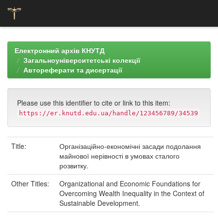
Skip
navigation
Електронний архів КНУТД
Загальноуніверситетські колекції
Автореферати та дисертації
Please use this identifier to cite or link to this item:
https://er.knutd.edu.ua/handle/123456789/34539
Title:
Організаційно-економічні засади подолання
майнової нерівності в умовах сталого
розвитку.
Other Titles:
Organizational and Economic Foundations for
Overcoming Wealth Inequality in the Context of
Sustainable Development.