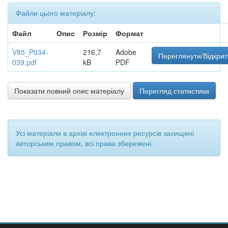
Файли цього матеріалу:
Файл
Опис
Розмір
Формат
V85_P034-
216,7
Adobe
Переглянути/Відкрит
039.pdf
kB
PDF
Показати повний опис матеріалу
Перегляд статистики
Усі матеріали в архіві електронних ресурсів захищені
авторським правом, всі права збережені.