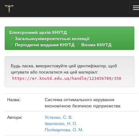
Skip
navigation
Електронний архів КНУТД
Загальноуніверситетські колекції
Періодичні видання КНУТД
Вісник КНУТД
Будь ласка, використовуйте цей ідентифікатор, щоб
цитувати або посилатися на цей матеріал:
https://er.knutd.edu.ua/handle/123456789/350
Назва:
Система оптимального керування
економічною безпекою підприємства
Автори:
Устенко, С. В.
Іванченко, Н. О.
Полікарпова, О. М.