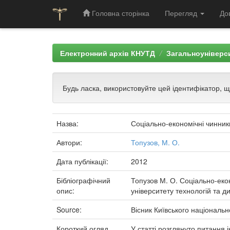
Головна сторінка
Перегляд
До
Skip
navigation
Електронний архів КНУТД
Загальноуніверси
Будь ласка, використовуйте цей ідентифікатор, 
Назва:
Соціально-економічні чинник
Автори:
Топузов, М. О.
Дата публікації:
2012
Бібліографічний
Топузов М. О. Соціально-екон
опис:
університету технологій та ди
Source:
Вісник Київського національн
Короткий огляд
У статті розглянуто питання