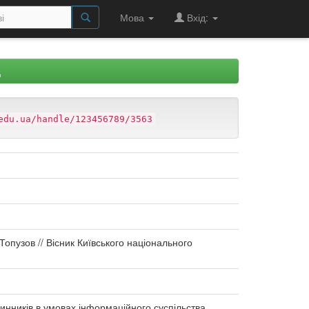
Мова
Вхід:
Д
edu.ua/handle/123456789/3563
Топузов // Вісник Київського національного
инників в умовах інформаційного суспільства.