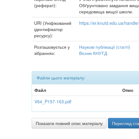
(реферат):
Обґрунтовано завдання вищої 
середовища вищої школи.
URI (Уніфікований
https://er.knutd.edu.ua/hand
ідентифікатор
ресурсу):
Розташовується у
Наукові публікації (статті)
зібраннях:
Вісник КНУТД
Файли цього матеріалу:
Файл
Опис
V64_P157-163.pdf
Показати повний опис матеріалу
Перегляд ста