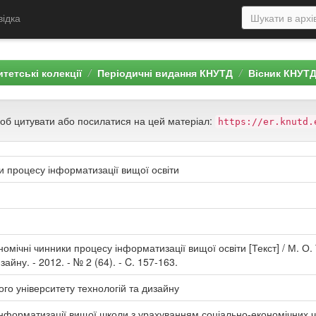
відка
тетські колекції
Періодичні видання КНУТД
Вісник КНУТ
щоб цитувати або посилатися на цей матеріал:
https://er.knutd.
и процесу інформатизації вищої освіти
омічні чинники процесу інформатизації вищої освіти [Текст] / М. О. 
зайну. - 2012. - № 2 (64). - C. 157-163.
ого університету технологій та дизайну
 інформатизації вищої школи з урахуванням соціально-економічних ч