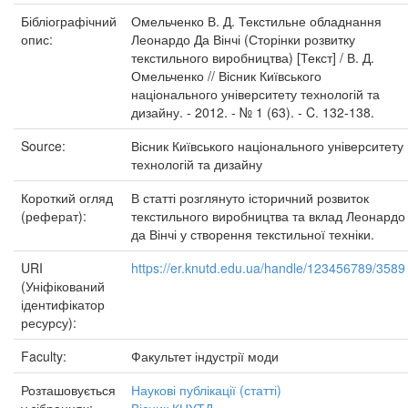
Бібліографічний
Омельченко В. Д. Текстильне обладнання
опис:
Леонардо Да Вінчі (Сторінки розвитку
текстильного виробництва) [Текст] / В. Д.
Омельченко // Вісник Київського
національного університету технологій та
дизайну. - 2012. - № 1 (63). - C. 132-138.
Source:
Вісник Київського національного університету
технологій та дизайну
Короткий огляд
В статті розглянуто історичний розвиток
(реферат):
текстильного виробництва та вклад Леонардо
да Вінчі у створення текстильної техніки.
URI
https://er.knutd.edu.ua/handle/123456789/3589
(Уніфікований
ідентифікатор
ресурсу):
Faculty:
Факультет індустрії моди
Розташовується
Наукові публікації (статті)