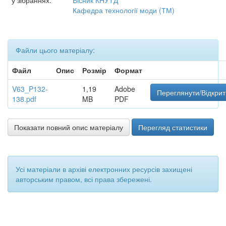
у зібраннях:
Вісник КНУТД
Кафедра технології моди (ТМ)
Файли цього матеріалу:
Файл
Опис
Розмір
Формат
V63_P132-
1,19
Adobe
Переглянути/Відкрит
138.pdf
MB
PDF
Показати повний опис матеріалу
Перегляд статистики
Усі матеріали в архіві електронних ресурсів захищені
авторським правом, всі права збережені.