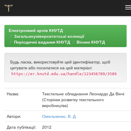
Skip
navigation
Електронний архів КНУТД
Загальноуніверситетські колекції
Періодичні видання КНУТД
Вісник КНУТД
Будь ласка, використовуйте цей ідентифікатор, щоб
цитувати або посилатися на цей матеріал:
https://er.knutd.edu.ua/handle/123456789/3589
Назва:
Текстильне обладнання Леонардо Да Вінчі
(Сторінки розвитку текстильного
виробництва)
Автори:
Омельченко, В. Д.
Дата публікації:
2012