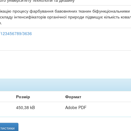
ого університету технологій та дизайну
ифікацію процесу фарбування бавовняних тканин біфункціональними
кладу інтенсифікаторів органічної природи підвищує кількість кова
.
le/123456789/3636
Розмір
Формат
450,38 kB
Adobe PDF
тистики