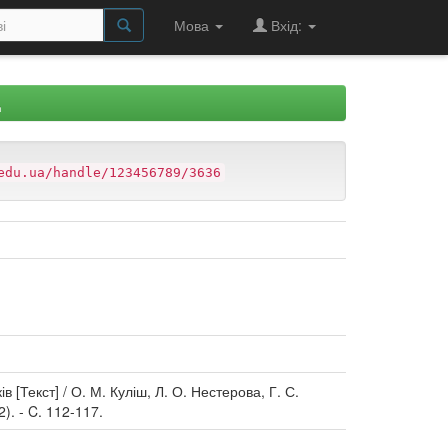
Мова
Вхід:
Д
edu.ua/handle/123456789/3636
[Текст] / О. М. Куліш, Л. О. Нестерова, Г. С.
). - C. 112-117.