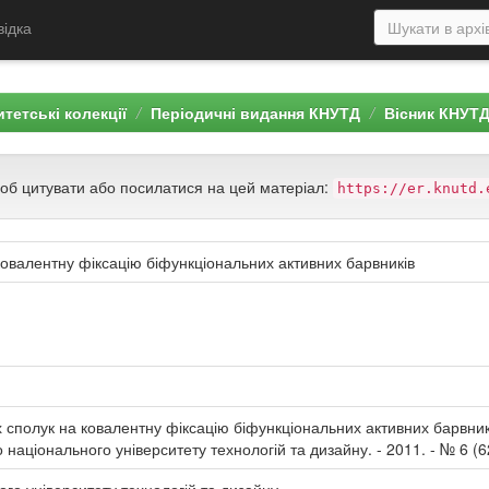
відка
тетські колекції
Періодичні видання КНУТД
Вісник КНУТ
щоб цитувати або посилатися на цей матеріал:
https://er.knutd.
ковалентну фіксацію біфункціональних активних барвників
 сполук на ковалентну фіксацію біфункціональних активних барвників 
о національного університету технологій та дизайну. - 2011. - № 6 (62