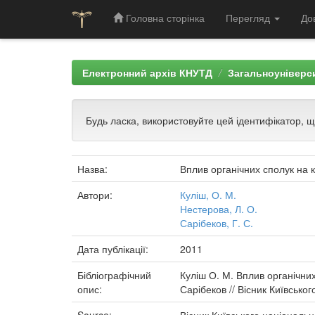
Головна сторінка
Перегляд
До
Skip
navigation
Електронний архів КНУТД
Загальноуніверси
Будь ласка, використовуйте цей ідентифікатор, 
Назва:
Вплив органічних сполук на 
Автори:
Куліш, О. М.
Нестерова, Л. О.
Сарібеков, Г. С.
Дата публікації:
2011
Бібліографічний
Куліш О. М. Вплив органічних
опис:
Сарібеков // Вісник Київськог