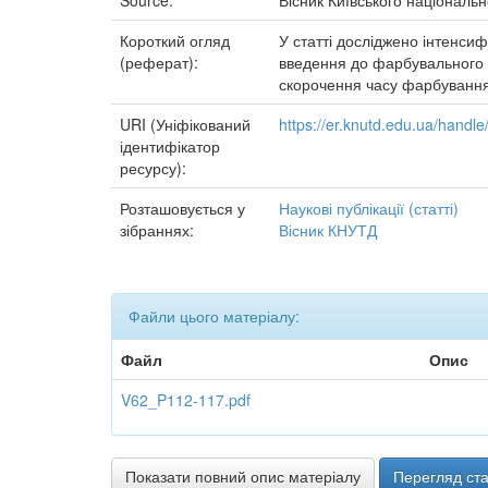
Source:
Вісник Київського національн
Короткий огляд
У статті досліджено інтенс
(реферат):
введення до фарбувального с
скорочення часу фарбування
URI (Уніфікований
https://er.knutd.edu.ua/hand
ідентифікатор
ресурсу):
Розташовується у
Наукові публікації (статті)
зібраннях:
Вісник КНУТД
Файли цього матеріалу:
Файл
Опис
V62_P112-117.pdf
Показати повний опис матеріалу
Перегляд ста