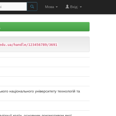
Мова
Вхід:
Д
edu.ua/handle/123456789/3691
ського національного університету технологій та
алізації країн, основним локомотивом якої