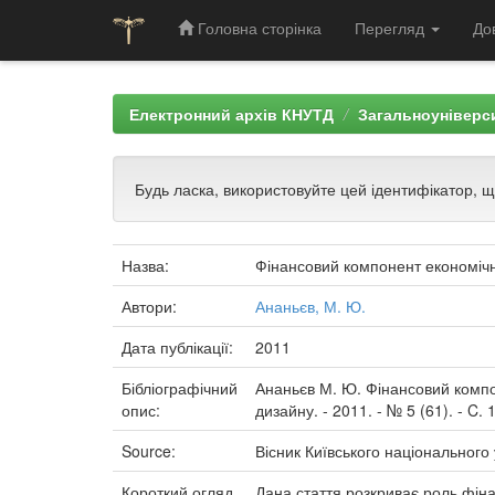
Головна сторінка
Перегляд
До
Skip
navigation
Електронний архів КНУТД
Загальноуніверси
Будь ласка, використовуйте цей ідентифікатор, 
Назва:
Фінансовий компонент економічно
Автори:
Ананьєв, М. Ю.
Дата публікації:
2011
Бібліографічний
Ананьєв М. Ю. Фінансовий компоне
опис:
дизайну. - 2011. - № 5 (61). - C. 
Source:
Вісник Київського національного 
Короткий огляд
Дана стаття розкриває роль фіна