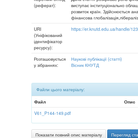
(реферат):
виступає інституціонально облаш
розвиток країн. Здійснюється ана
фінансова глобалізація,лібераліз
URI
https://er.knutd.edu.ua/handle/1
(Уніфікований
ідентифікатор
ресурсу):
Розташовується
Наукові публікації (статті)
у зібраннях:
Вісник КНУТД
Файли цього матеріалу:
Файл
Опис
V61_P144-149.pdf
Показати повний опис матеріалу
Перегляд ста