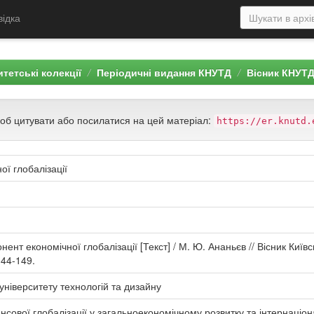
відка
тетські колекції
Періодичні видання КНУТД
Вісник КНУТ
щоб цитувати або посилатися на цей матеріал:
https://er.knutd.
ї глобалізації
нт економічної глобалізації [Текст] / М. Ю. Ананьєв // Вісник Київ
144-149.
університету технологій та дизайну
нсової глобалізації у загальноекономічному розвитку та інтернаціон