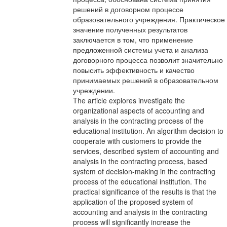
решений в договорном процессе
образовательного учреждения. Практическое
значение полученных результатов
заключается в том, что применение
предложенной системы учета и анализа
договорного процесса позволит значительно
повысить эффективность и качество
принимаемых решений в образовательном
учреждении.
The article explores investigate the
organizational aspects of accounting and
analysis in the contracting process of the
educational institution. An algorithm decision to
cooperate with customers to provide the
services, described system of accounting and
analysis in the contracting process, based
system of decision-making in the contracting
process of the educational institution. The
practical significance of the results is that the
application of the proposed system of
accounting and analysis in the contracting
process will significantly increase the