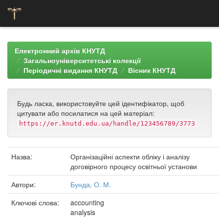
Skip
navigation
Електронний архів КНУТД
Загальноуніверситетські колекції
Періодичні видання КНУТД
Вісник КНУТД
Будь ласка, використовуйте цей ідентифікатор, щоб
цитувати або посилатися на цей матеріал:
https://er.knutd.edu.ua/handle/123456789/3773
Назва:
Організаційні аспекти обліку і аналізу
договірного процесу освітньої установи
Автори:
Бунда, О. М.
Ключові слова:
accounting
analysis