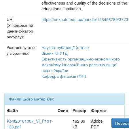
effectiveness and quality of the decisions of the
educational institution.
URI
https://er.knutd.edu.ua/handle/123456789/3773
(Уніфікований
ідентифікатор
ресурсу):
Розташовується
Наукові публікації (статті)
у зібраннях:
Вісник КНУТД
Ефективність організаційно-економічного
механізму інноваційного розвитку вищої
освіти України
Кафедра фінансів (ФН)
Файли цього матеріалу:
Файл
Опис
Розмір
Формат
Konf20161007_VI_P131-
192,89
Adobe
Перегл
138.pdf
kB
PDF