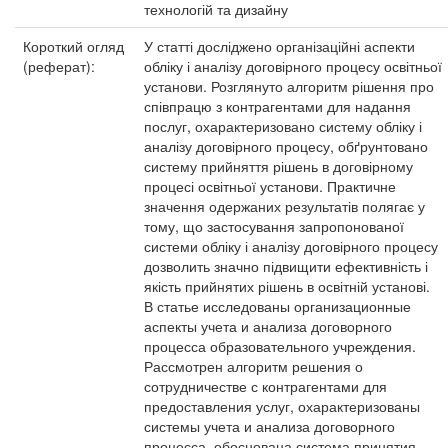
технологій та дизайну
Короткий огляд
У статті досліджено організаційні аспекти
(реферат):
обліку і аналізу договірного процесу освітньої
установи. Розглянуто алгоритм рішення про
співпрацю з контрагентами для надання
послуг, охарактеризовано систему обліку і
аналізу договірного процесу, обґрунтовано
систему прийняття рішень в договірному
процесі освітньої установи. Практичне
значення одержаних результатів полягає у
тому, що застосування запропонованої
системи обліку і аналізу договірного процесу
дозволить значно підвищити ефективність і
якість прийнятих рішень в освітній установі.
В статье исследованы организационные
аспекты учета и анализа договорного
процесса образовательного учреждения.
Рассмотрен алгоритм решения о
сотрудничестве с контрагентами для
предоставления услуг, охарактеризованы
системы учета и анализа договорного
процесса, обоснована система принятия