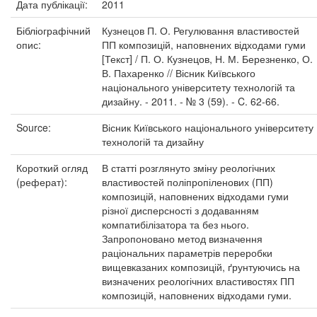
Дата публікації:
2011
Бібліографічний
Кузнецов П. О. Регулювання властивостей
опис:
ПП композицій, наповнених відходами гуми
[Текст] / П. О. Кузнецов, Н. М. Березненко, О.
В. Пахаренко // Вісник Київського
національного університету технологій та
дизайну. - 2011. - № 3 (59). - C. 62-66.
Source:
Вісник Київського національного університету
технологій та дизайну
Короткий огляд
В статті розглянуто зміну реологічних
(реферат):
властивостей поліпропіленових (ПП)
композицій, наповнених відходами гуми
різної дисперсності з додаванням
компатибілізатора та без нього.
Запропоновано метод визначення
раціональних параметрів переробки
вищевказаних композицій, ґрунтуючись на
визначених реологічних властивостях ПП
композицій, наповнених відходами гуми.