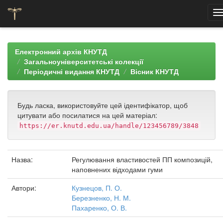
Skip
navigation
Електронний архів КНУТД
Загальноуніверситетські колекції
Періодичні видання КНУТД
Вісник КНУТД
Будь ласка, використовуйте цей ідентифікатор, щоб
цитувати або посилатися на цей матеріал:
https://er.knutd.edu.ua/handle/123456789/3848
Назва:
Регулювання властивостей ПП композицій,
наповнених відходами гуми
Автори:
Кузнецов, П. О.
Березненко, Н. М.
Пахаренко, О. В.