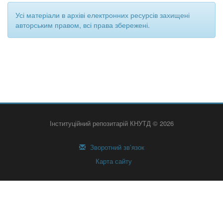
Усі матеріали в архіві електронних ресурсів захищені
авторським правом, всі права збережені.
Інституційний репозитарій КНУТД © 2026
Зворотний зв’язок
Карта сайту