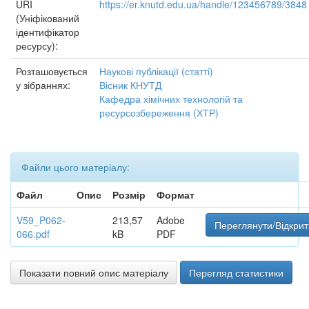
URI
https://er.knutd.edu.ua/handle/123456789/3848
(Уніфікований
ідентифікатор
ресурсу):
Розташовується
Наукові публікації (статті)
у зібраннях:
Вісник КНУТД
Кафедра хімічних технологій та
ресурсозбереження (ХТР)
Файли цього матеріалу:
Файл
Опис
Розмір
Формат
V59_P062-
213,57
Adobe
Переглянути/Відкрит
066.pdf
kB
PDF
Показати повний опис матеріалу
Перегляд статистики