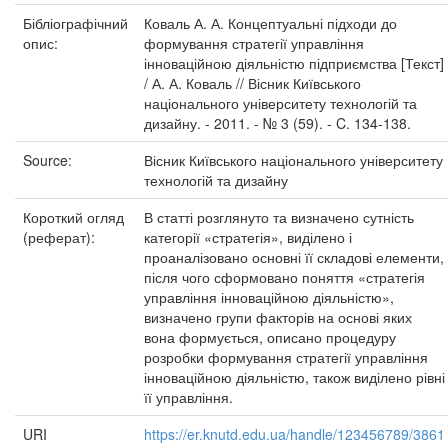
Бібліографічний
Коваль А. А. Концептуальні підходи до
опис:
формування стратегії управління
інноваційною діяльністю підприємства [Текст]
/ А. А. Коваль // Вісник Київського
національного університету технологій та
дизайну. - 2011. - № 3 (59). - C. 134-138.
Source:
Вісник Київського національного університету
технологій та дизайну
Короткий огляд
В статті розглянуто та визначено сутність
(реферат):
категорії «стратегія», виділено і
проаналізовано основні її складові елементи,
після чого сформовано поняття «стратегія
управління інноваційною діяльністю»,
визначено групи факторів на основі яких
вона формується, описано процедуру
розробки формування стратегії управління
інноваційною діяльністю, також виділено рівні
її управління.
URI
https://er.knutd.edu.ua/handle/123456789/3861