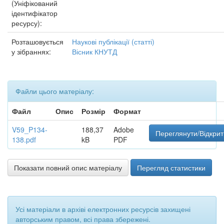
(Уніфікований
ідентифікатор
ресурсу):
Розташовується
Наукові публікації (статті)
у зібраннях:
Вісник КНУТД
Файли цього матеріалу:
Файл
Опис
Розмір
Формат
V59_P134-
188,37
Adobe
Переглянути/Відкрит
138.pdf
kB
PDF
Показати повний опис матеріалу
Перегляд статистики
Усі матеріали в архіві електронних ресурсів захищені
авторським правом, всі права збережені.