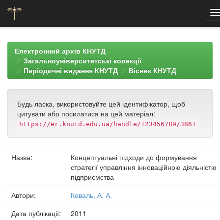
Skip
navigation
Електронний архів КНУТД
Загальноуніверситетські колекції
Періодичні видання КНУТД
Вісник КНУТД
Будь ласка, використовуйте цей ідентифікатор, щоб
цитувати або посилатися на цей матеріал:
https://er.knutd.edu.ua/handle/123456789/3861
Назва:
Концептуальні підходи до формування
стратегії управління інноваційною діяльністю
підприємства
Автори:
Коваль, А. А.
Дата публікації:
2011