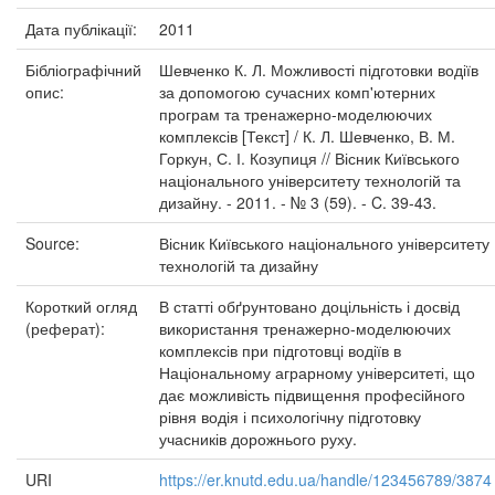
Дата публікації:
2011
Бібліографічний
Шевченко К. Л. Можливості підготовки водіїв
опис:
за допомогою сучасних комп'ютерних
програм та тренажерно-моделюючих
комплексів [Текст] / К. Л. Шевченко, В. М.
Горкун, С. І. Козупиця // Вісник Київського
національного університету технологій та
дизайну. - 2011. - № 3 (59). - C. 39-43.
Source:
Вісник Київського національного університету
технологій та дизайну
Короткий огляд
В статті обґрунтовано доцільність і досвід
(реферат):
використання тренажерно-моделюючих
комплексів при підготовці водіїв в
Національному аграрному університеті, що
дає можливість підвищення професійного
рівня водія і психологічну підготовку
учасників дорожнього руху.
URI
https://er.knutd.edu.ua/handle/123456789/3874