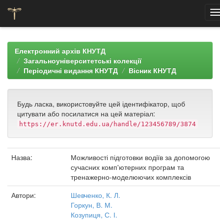
Skip
navigation
Електронний архів КНУТД
Загальноуніверситетські колекції
Періодичні видання КНУТД
Вісник КНУТД
Будь ласка, використовуйте цей ідентифікатор, щоб
цитувати або посилатися на цей матеріал:
https://er.knutd.edu.ua/handle/123456789/3874
Назва:
Можливості підготовки водіїв за допомогою
сучасних комп'ютерних програм та
тренажерно-моделюючих комплексів
Автори:
Шевченко, К. Л.
Горкун, В. М.
Козупиця, С. І.