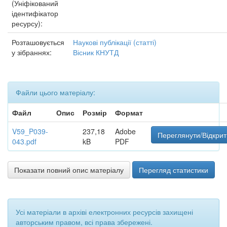
(Уніфікований
ідентифікатор
ресурсу):
Розташовується
Наукові публікації (статті)
у зібраннях:
Вісник КНУТД
Файли цього матеріалу:
Файл
Опис
Розмір
Формат
V59_P039-
237,18
Adobe
Переглянути/Відкрит
043.pdf
kB
PDF
Показати повний опис матеріалу
Перегляд статистики
Усі матеріали в архіві електронних ресурсів захищені
авторським правом, всі права збережені.