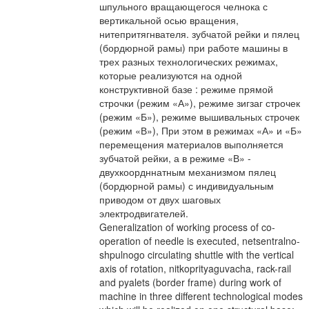
шпульного вращающегося челнока с
вертикальной осью вращения,
нитепритягнвателя. зубчатой рейки и пялец
(бордюрной рамы) при работе машины в
трех разных технологических режимах,
которые реализуются на одной
конструктивной базе : режиме прямой
строчки (режим «А»), режиме зигзаг строчек
(режим «Б»), режиме вышивальных строчек
(режим «В»), При этом в режимах «А» и «Б»
перемещения материалов выполняется
зубчатой рейки, а в режиме «В» -
двухкоордннатным механизмом пялец
(бордюрной рамы) с индивидуальным
приводом от двух шаговых
электродвигателей.
Generalization of working process of co-
operation of needle is executed, netsentralno-
shpulnogo circulating shuttle with the vertical
axis of rotation, nitkoprityaguvacha, rack-rail
and pyalets (border frame) during work of
machine in three different technological modes