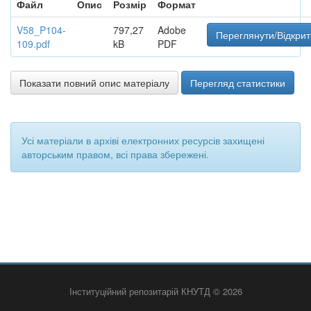
Файл
Опис
Розмір
Формат
V58_P104-
797,27
Adobe
Переглянути/Відкрит
109.pdf
kB
PDF
Показати повний опис матеріалу
Перегляд статистики
Усі матеріали в архіві електронних ресурсів захищені
авторським правом, всі права збережені.
Інституційний репозитарій КНУТД © 2026