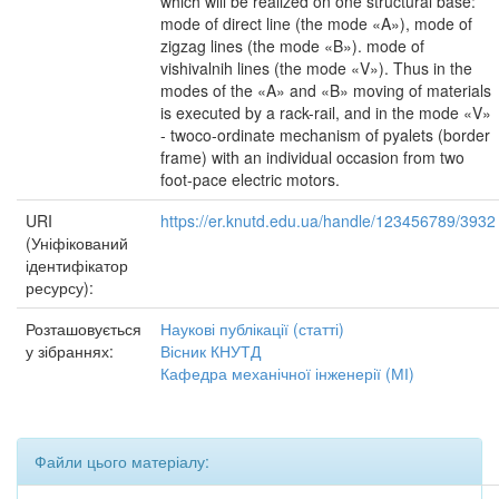
which will be realized on one structural base:
mode of direct line (the mode «A»), mode of
zigzag lines (the mode «B»). mode of
vishivalnih lines (the mode «V»). Thus in the
modes of the «A» and «B» moving of materials
is executed by a rack-rail, and in the mode «V»
- twoco-ordinate mechanism of pyalets (border
frame) with an individual occasion from two
foot-pace electric motors.
URI
https://er.knutd.edu.ua/handle/123456789/3932
(Уніфікований
ідентифікатор
ресурсу):
Розташовується
Наукові публікації (статті)
у зібраннях:
Вісник КНУТД
Кафедра механічної інженерії (МІ)
Файли цього матеріалу: