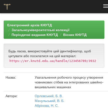
Skip
navigation
Електронний архів КНУТД
Загальноуніверситетські колекції
Періодичні видання КНУТД
Вісник КНУТД
Будь ласка, використовуйте цей ідентифікатор, щоб
цитувати або посилатися на цей матеріал:
https://er.knutd.edu.ua/handle/123456789/3932
Назва:
Узагальнення робочого процесу утворення
човникових стібків на інтегрованих швейно-
вишивальних машинах
Автори:
Орловський, Б. В.
Мачульський, В. Б.
Абрінова, Н. С.