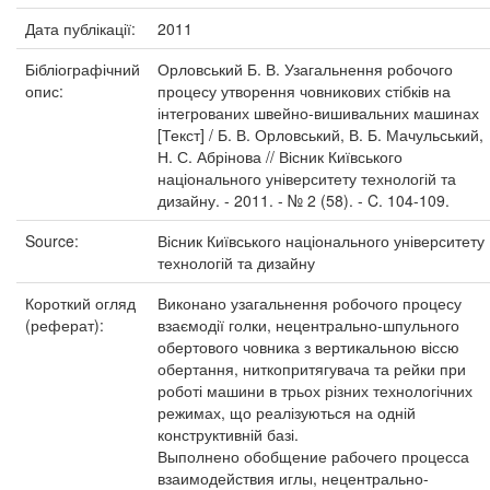
Дата публікації:
2011
Бібліографічний
Орловський Б. В. Узагальнення робочого
опис:
процесу утворення човникових стібків на
інтегрованих швейно-вишивальних машинах
[Текст] / Б. В. Орловський, В. Б. Мачульський,
Н. С. Абрінова // Вісник Київського
національного університету технологій та
дизайну. - 2011. - № 2 (58). - C. 104-109.
Source:
Вісник Київського національного університету
технологій та дизайну
Короткий огляд
Виконано узагальнення робочого процесу
(реферат):
взаємодії голки, нецентрально-шпульного
обертового човника з вертикальною віссю
обертання, ниткопритягувача та рейки при
роботі машини в трьох різних технологічних
режимах, що реалізуються на одній
конструктивній базі.
Выполнено обобщение рабочего процесса
взаимодействия иглы, нецентрально-