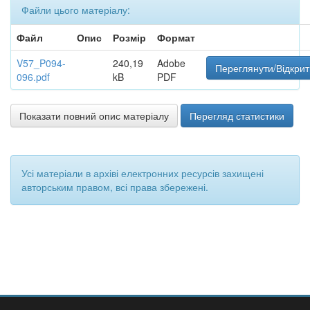
Файли цього матеріалу:
Файл
Опис
Розмір
Формат
V57_P094-
240,19
Adobe
Переглянути/Відкрит
096.pdf
kB
PDF
Показати повний опис матеріалу
Перегляд статистики
Усі матеріали в архіві електронних ресурсів захищені
авторським правом, всі права збережені.