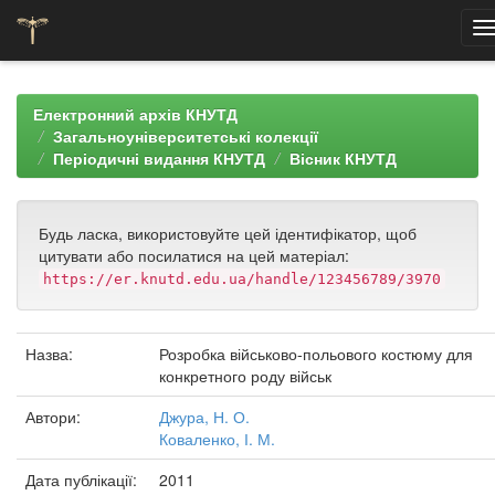
Skip
navigation
Електронний архів КНУТД
Загальноуніверситетські колекції
Періодичні видання КНУТД
Вісник КНУТД
Будь ласка, використовуйте цей ідентифікатор, щоб
цитувати або посилатися на цей матеріал:
https://er.knutd.edu.ua/handle/123456789/3970
Назва:
Розробка військово-польового костюму для
конкретного роду військ
Автори:
Джура, Н. О.
Коваленко, І. М.
Дата публікації:
2011