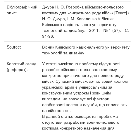
Бібліографічний
Джура Н. О. Розробка військово-польового
опис:
костюму для конкретного роду військ [Текст] /
Н. О. Джура, І. М. Коваленко // Вісник
Київського національного університету
технологій та дизайну. - 2011. - № 1 (57). - C.
94-96.
Source:
Вісник Київського національного університету
технологій та дизайну
Короткий огляд
У статті висвітлено проблему відсутності
(реферат):
розробки військово-польового костюму
конкретно призначеного для певного роду
військ. Сучасний військово-польовий костюм
української армії є універсальним за
конструктивним устроєм і зовнішнім
виглядом, не враховує всі фактори
особливості несення служби, що впливають
на військового.
В данной статье освещается проблема
отсутствия разработки военно-полевого
костюма конкретного назначения для