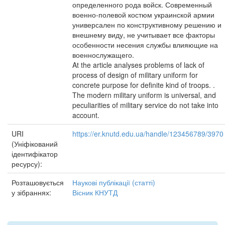
определенного рода войск. Современный
военно-полевой костюм украинской армии
универсален по конструктивному решению и
внешнему виду, не учитывает все факторы
особенности несения службы влияющие на
военнослужащего.
At the article analyses problems of lack of
process of design of military uniform for
concrete purpose for definite kind of troops. .
The modern military uniform is universal, and
peculiarities of military service do not take into
account.
URI
https://er.knutd.edu.ua/handle/123456789/3970
(Уніфікований
ідентифікатор
ресурсу):
Розташовується
Наукові публікації (статті)
у зібраннях:
Вісник КНУТД