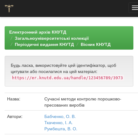
Skip
navigation
Електронний архів КНУТД
Загальноуніверситетські колекції
Періодичні видання КНУТД
Вісник КНУТД
Будь ласка, використовуйте цей ідентифікатор, щоб
цитувати або посилатися на цей матеріал:
https://er.knutd.edu.ua/handle/123456789/3973
Назва:
Сучасні методи контролю порошково-
пресованих виробів
Автори:
Бабченко, О. В.
Ткаченко, І. А.
Румбешта, В. О.