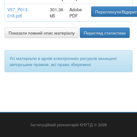
V57_P013-
301,36
Adobe
Переглянути/Відкрит
018.pdf
kB
PDF
Показати повний опис матеріалу
Перегляд статистики
Усі матеріали в архіві електронних ресурсів захищені
авторським правом, всі права збережені.
Інституційний репозитарій КНУТД © 2026