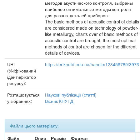
методов акустического контроля, выбраны
наиболее оптимальные методы контроля
для разных деталей приборов.
The basic methods of acoustic control of details
are considered made on technology of powder-
like metallurgy, charts over of basic methods of
acoustic control are brought, the most optimal
methods of control are chosen for the different
details of devices.
URI
https://er.knutd.edu.ua/handle/123456789/3973
(Уніфікований
ідентифікатор
ресурсу):
Розташовується
Наукові публікації (статті)
у зібраннях:
Вісник КНУТД
Файли цього матеріалу:
Файл
Опис
Розмір
Формат