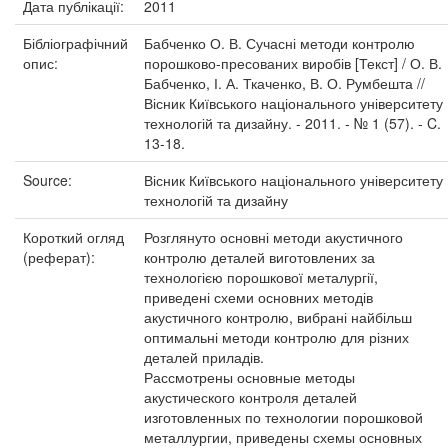
Дата публікації:
2011
Бібліографічний
Бабченко О. В. Сучасні методи контролю
опис:
порошково-пресованих виробів [Текст] / О. В.
Бабченко, І. А. Ткаченко, В. О. Румбешта //
Вісник Київського національного університету
технологій та дизайну. - 2011. - № 1 (57). - C.
13-18.
Source:
Вісник Київського національного університету
технологій та дизайну
Короткий огляд
Розглянуто основні методи акустичного
(реферат):
контролю деталей виготовлених за
технологією порошкової металургії,
приведені схеми основних методів
акустичного контролю, вибрані найбільш
оптимальні методи контролю для різних
деталей приладів.
Рассмотрены основные методы
акустического контроля деталей
изготовленных по технологии порошковой
металлургии, приведены схемы основных