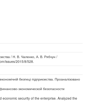
ства / Н. В. Чаленко, А. В. Рябчун /
om/issues/2015/8/528.
о-економічній безпеці підприємства. Проаналізовано
е финансово-экономической безопасности
nd economic security of the enterprise. Analyzed the