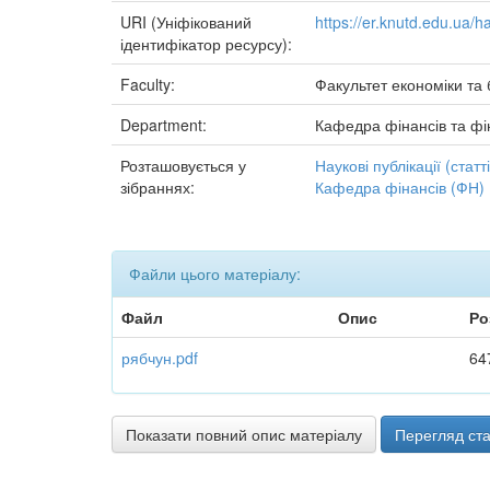
URI (Уніфікований
https://er.knutd.edu.ua/
ідентифікатор ресурсу):
Faculty:
Факультет економіки та 
Department:
Кафедра фінансів та фі
Розташовується у
Наукові публікації (статті
зібраннях:
Кафедра фінансів (ФН)
Файли цього матеріалу:
Файл
Опис
Ро
рябчун.pdf
64
Показати повний опис матеріалу
Перегляд ста