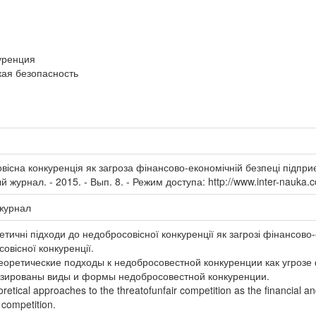
уренция
ая безопасность
існа конкуренція як загроза фінансово-економічній безпеці підприєм
урнал. - 2015. - Вып. 8. - Режим доступа: http://www.inter-nauka.c
журнал
ретичні підходи до недобросовісної конкуренції як загрозі фінансов
овісної конкуренції.
еоретические подходы к недобросовестной конкуренции как угроз
зированы виды и формы недобросовестной конкуренции.
retical approaches to the threatofunfair competition as the financial a
 competition.