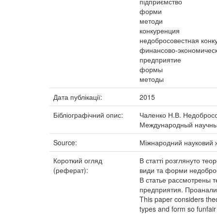
підприємство
форми
методи
конкуренция
недобросовестная конк
финансово-экономическ
предприятие
формы
методы
Дата публікації:
2015
Бібліографічний опис:
Чаленко Н.В. Недобросов
Международный научный ж
Source:
Міжнародний науковий 
Короткий огляд
В статті розглянуто тео
(реферат):
види та форми недоброс
В статье рассмотрены т
предприятия. Проанали
This paper considers theo
types and form so funfair