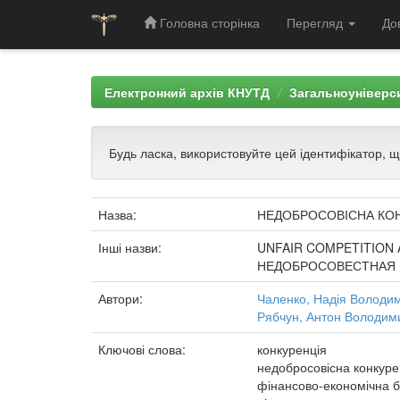
Головна сторінка
Перегляд
До
Skip
navigation
Електронний архів КНУТД
Загальноуніверси
Будь ласка, використовуйте цей ідентифікатор, 
Назва:
НЕДОБРОСОВІСНА КОН
Інші назви:
UNFAIR COMPETITION 
НЕДОБРОСОВЕСТНАЯ 
Автори:
Чаленко, Надія Володи
Рябчун, Антон Володим
Ключові слова:
конкуренція
недобросовісна конкуре
фінансово-економічна 