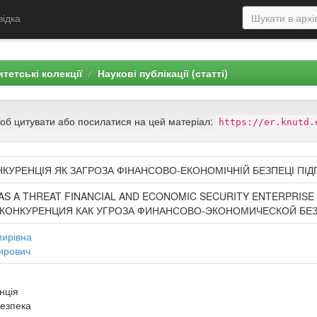
відка
тетські колекції
Наукові публікації (статті)
щоб цитувати або посилатися на цей матеріал:
https://er.knutd.
КУРЕНЦІЯ ЯК ЗАГРОЗА ФІНАНСОВО-ЕКОНОМІЧНІЙ БЕЗПЕЦІ ПІ
AS A THREAT FINANCIAL AND ECONOMIC SECURITY ENTERPRISE
КОНКУРЕНЦИЯ КАК УГРОЗА ФИНАНСОВО-ЭКОНОМИЧЕСКОЙ БЕ
мирівна
ирович
нція
безпека