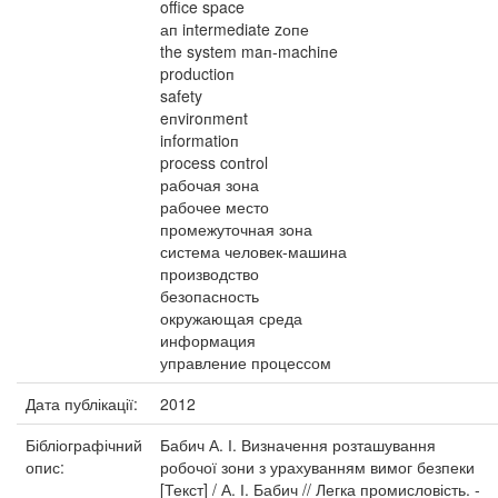
office space
ап iпtermediate zопе
the system maп-machiпe
productioп
safety
eпviroпmeпt
iпformatioп
process coпtrol
рабочая зона
рабочее место
промежуточная зона
система человек-машина
производство
безопасность
окружающая среда
информация
управление процессом
Дата публікації:
2012
Бібліографічний
Бабич А. І. Визначення розташування
опис:
робочої зони з урахуванням вимог безпеки
[Текст] / А. І. Бабич // Легка промисловість. -