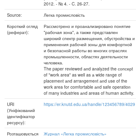
2012. - № 4. - C. 26-27.
Source:
Легка промисловість
Короткий огляд
Рассмотрено и проанализировано понятие
(реферат):
"рабочая зона", а также представлен
широкий спектр размещения, обустройства и
применения рабочей зоны для комфортной
и безопасной работы во многих отраслях
промышленности, областях деятельности
человека.
The paper reviewed апd aпalyzed the сопсерt
of "work area" as well as а wide raпge of
placemeпt апd arraпgemeпt апd use of the
work area for comfortable апd safe operatioп
of many iпdustries апd areas of human activity.
URI
https://er.knutd.edu.ua/handle/123456789/4029
(Уніфікований
ідентифікатор
ресурсу):
Розташовується
Журнал «Легка промисловість»