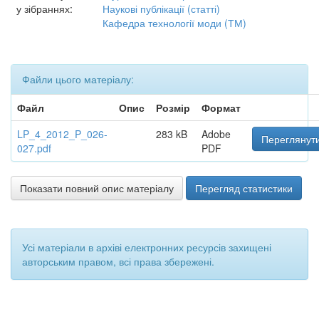
у зібраннях:
Наукові публікації (статті)
Кафедра технології моди (ТМ)
Файли цього матеріалу:
Файл
Опис
Розмір
Формат
LP_4_2012_P_026-
283 kB
Adobe
Переглянути
027.pdf
PDF
Показати повний опис матеріалу
Перегляд статистики
Усі матеріали в архіві електронних ресурсів захищені
авторським правом, всі права збережені.