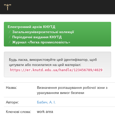
Skip
navigation
Електронний архів КНУТД
Загальноуніверситетські колекції
Періодичні видання КНУТД
Журнал «Легка промисловість»
Будь ласка, використовуйте цей ідентифікатор, щоб
цитувати або посилатися на цей матеріал:
https://er.knutd.edu.ua/handle/123456789/4029
Назва:
Визначення розташування робочої зони з
урахуванням вимог безпеки
Автори:
Бабич, А. І.
Ключові слова:
work area