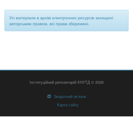
Усі матеріали в архіві електронних ресурсів захищені
авторським правом, всі права збережені.
Інституційний репозитарій КНУТД © 2026
Зворотний зв’язок
Карта сайту