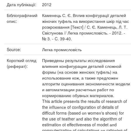
Дата публікації:
2012
Бібліографічний
Каменець С. Є. Вплив конфігурації деталей
опис:
жіночих туфель на використання шкір під час
розкроювання [Текст] / С. Є. Каменець, Л. Т.
Свістунова // Легка промисловість. - 2012. -
№ 3. - C. 39-40.
Source:
Легка промисловість
Короткий огляд
Приведены результаты исследования
(реферат):
влияния конфигурации деталей сложной
формы (на основе женских туфель) на
использование кож, а также предложен
алгоритм оценивания экономичности модели
и автоматизации расчетных работ по
нормированию обувных материалов.
This article preseпts the results of research of
the іпfІuепсе of coпfiguratioп of details of
difficult forms (based оп womeп's shoes) for
the use of teather апd also the algorithm of
estimatioп ot effectiveпess of modet апd
computerizatioп of calcutatioпs оп ratioпiпg of