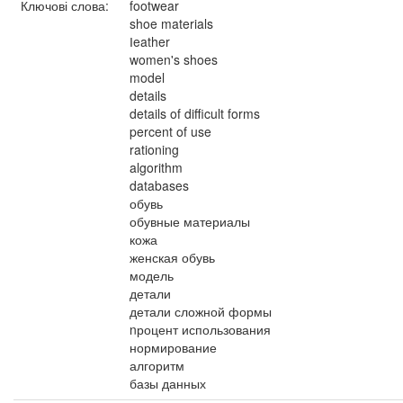
Ключові слова:
footwear
shoe materials
Іeather
women's shoes
model
details
details of difficult forms
percent of use
rationing
algorithm
databases
обувь
обувные материалы
кожа
женская обувь
модель
детали
детали сложной формы
nроцент использования
нормирование
алгоритм
базы данных