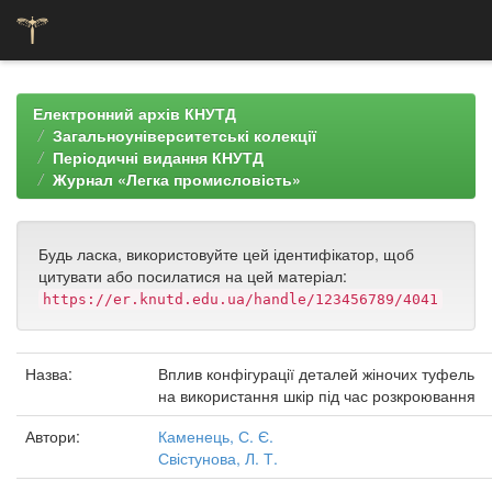
Skip
navigation
Електронний архів КНУТД
Загальноуніверситетські колекції
Періодичні видання КНУТД
Журнал «Легка промисловість»
Будь ласка, використовуйте цей ідентифікатор, щоб
цитувати або посилатися на цей матеріал:
https://er.knutd.edu.ua/handle/123456789/4041
Назва:
Вплив конфігурації деталей жіночих туфель
на використання шкір під час розкроювання
Автори:
Каменець, С. Є.
Свістунова, Л. Т.