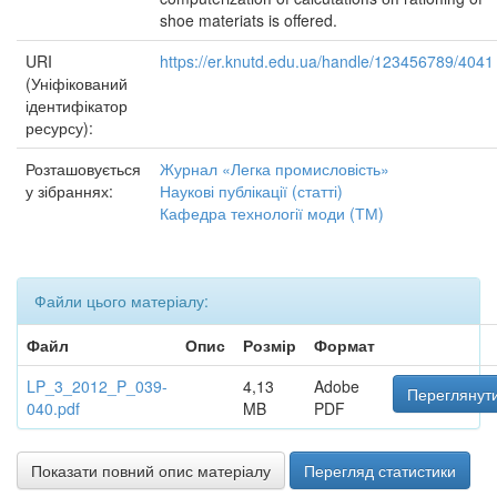
shoe materiats is offered.
URI
https://er.knutd.edu.ua/handle/123456789/4041
(Уніфікований
ідентифікатор
ресурсу):
Розташовується
Журнал «Легка промисловість»
у зібраннях:
Наукові публікації (статті)
Кафедра технології моди (ТМ)
Файли цього матеріалу:
Файл
Опис
Розмір
Формат
LP_3_2012_P_039-
4,13
Adobe
Переглянути
040.pdf
MB
PDF
Показати повний опис матеріалу
Перегляд статистики