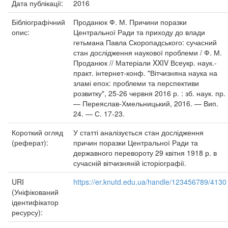
Дата публікації:
2016
Бібліографічний
Проданюк Ф. М. Причини поразки
опис:
Центральної Ради та приходу до влади
гетьмана Павла Скоропадського: сучасний
стан дослідження наукової проблеми / Ф. М.
Проданюк // Матеріали XXIV Всеукр. наук.-
практ. інтернет-конф. "Вітчизняна наука на
зламі епох: проблеми та перспективи
розвитку", 25-26 червня 2016 р. : зб. наук. пр.
— Переяслав-Хмельницький, 2016. — Вип.
24. — С. 17-23.
Короткий огляд
У статті аналізується стан дослідження
(реферат):
причин поразки Центральної Ради та
державного перевороту 29 квітня 1918 р. в
сучасній вітчизняній історіографії.
URI
https://er.knutd.edu.ua/handle/123456789/4130
(Уніфікований
ідентифікатор
ресурсу):