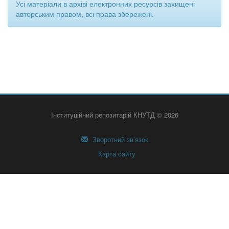
Усі матеріали в архіві електронних ресурсів захищені
авторським правом, всі права збережені.
Інституційний репозитарій КНУТД © 2026
Зворотний зв’язок
Карта сайту