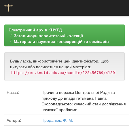
Skip
navigation
Електронний архів КНУТД
Загальноуніверситетські колекції
Матеріали наукових конференцій та семінарів
Будь ласка, використовуйте цей ідентифікатор, щоб
цитувати або посилатися на цей матеріал:
https://er.knutd.edu.ua/handle/123456789/4130
Назва:
Причини поразки Центральної Ради та
приходу до влади гетьмана Павла
Скоропадського: сучасний стан дослідження
наукової проблеми
Автори:
Проданюк, Ф. М.