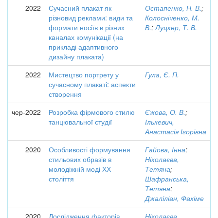
2022
Сучасний плакат як
Остапенко, Н. В.
;
різновид реклами: види та
Колосніченко, М.
формати носіїв в різних
В.
;
Луцкер, Т. В.
каналах комунікації (на
прикладі адаптивного
дизайну плаката)
2022
Мистецтво портрету у
Гула, Є. П.
сучасному плакаті: аспекти
створення
чер-2022
Розробка фірмового стилю
Єжова, О. В.
;
танцювальної студії
Ількевич,
Анастасія Ігорівна
2020
Особливості формування
Гайова, Інна
;
стильових образів в
Ніколаєва,
молодіжній моді ХХ
Тетяна
;
століття
Шафранська,
Тетяна
;
Джаліліан, Фахіме
2020
Дослідження факторів
Ніколаєва,