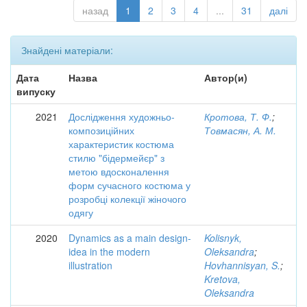
назад
1
2
3
4
...
31
далі
Знайдені матеріали:
Дата
Назва
Автор(и)
випуску
2021
Дослідження художньо-
Кротова, Т. Ф.
;
композиційних
Товмасян, А. М.
характеристик костюма
стилю "бідермейєр" з
метою вдосконалення
форм сучасного костюма у
розробці колекції жіночого
одягу
2020
Dynamics as a main design-
Kolisnyk,
idea in the modern
Oleksandra
;
illustration
Hovhannisyan, S.
;
Kretova,
Oleksandra