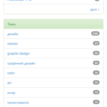
далі >
Тема
дизайн
248
interior
23
graphic design
20
графічний дизайн
20
color
16
art
15
колір
15
проектування
15