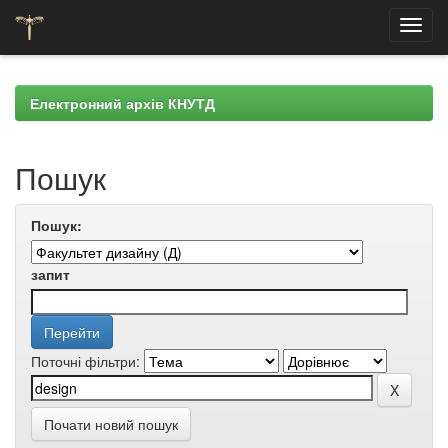
Skip
navigation
Електронний архів КНУТД
Пошук
Пошук:
запит
Поточні фільтри:
Почати новий пошук