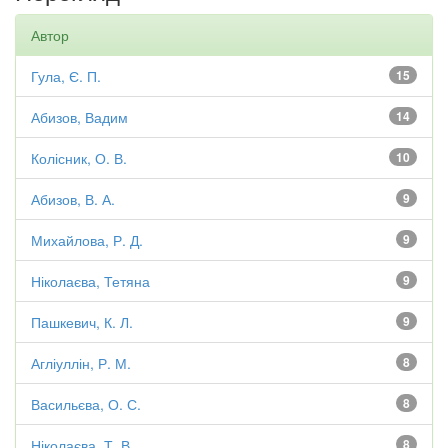
Автор
Гула, Є. П.
15
Абизов, Вадим
14
Колісник, О. В.
10
Абизов, В. А.
9
Михайлова, Р. Д.
9
Ніколаєва, Тетяна
9
Пашкевич, К. Л.
9
Агліуллін, Р. М.
8
Васильєва, О. С.
8
Ніколаєва, Т. В.
8