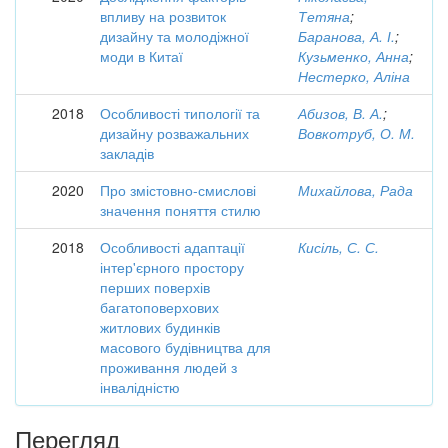
впливу на розвиток
Тетяна
;
дизайну та молодіжної
Баранова, А. І.
;
моди в Китаї
Кузьменко, Анна
;
Нестерко, Аліна
2018
Особливості типології та
Абизов, В. А.
;
дизайну розважальних
Вовкотруб, О. М.
закладів
2020
Про змістовно-смислові
Михайлова, Рада
значення поняття стилю
2018
Особливості адаптації
Кисіль, С. С.
інтер'єрного простору
перших поверхів
багатоповерхових
житлових будинків
масового будівництва для
проживання людей з
інвалідністю
Перегляд