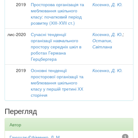
2019
Просторова організація та
Косенко, Д. Ю.
меблювання шкільного
класу: початковий період
розвитку (ХІІІ-ХVІІ ст.)
лис-2020
Сучасні тенденції
Косенко, Д. Ю.
;
організації навчального
Остапик,
простору середніх шкіл в
Світлана
роботах Германа
Герцбергера
2019
Основні тенденції
Косенко, Д. Ю.
просторової організації та
меблювання шкільного
класу у першій третині ХХ
сторіччя
Перегляд
Автор
Ганущак-Єфіменко, Л. М.
1