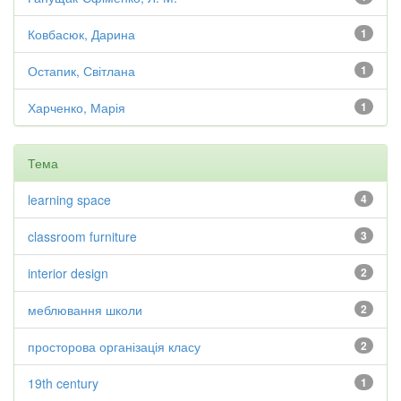
Ковбасюк, Дарина
1
Остапик, Світлана
1
Харченко, Марія
1
Тема
learning space
4
classroom furniture
3
interior design
2
меблювання школи
2
просторова організація класу
2
19th century
1