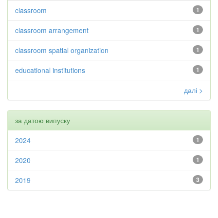
classroom
1
classroom arrangement
1
classroom spatial organization
1
educational institutions
1
далі >
за датою випуску
2024
1
2020
1
2019
3