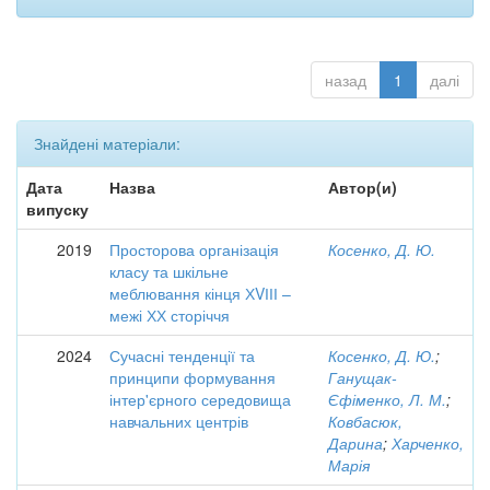
назад
1
далі
Знайдені матеріали:
Дата
Назва
Автор(и)
випуску
2019
Просторова організація
Косенко, Д. Ю.
класу та шкільне
меблювання кінця ХVІІІ –
межі ХХ сторіччя
2024
Сучасні тенденції та
Косенко, Д. Ю.
;
принципи формування
Ганущак-
інтер'єрного середовища
Єфіменко, Л. М.
;
навчальних центрів
Ковбасюк,
Дарина
;
Харченко,
Марія