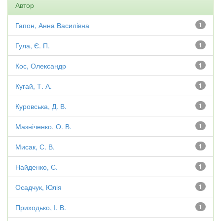
Автор
Гапон, Анна Василівна
1
Гула, Є. П.
1
Кос, Олександр
1
Кугай, Т. А.
1
Куровська, Д. В.
1
Мазніченко, О. В.
1
Мисак, С. В.
1
Найденко, Є.
1
Осадчук, Юлія
1
Приходько, І. В.
1