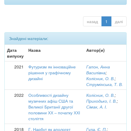
назад
1
далі
Знайдені матеріали:
Дата
Назва
Автор(и)
випуску
2021
Футуризм як інноваційне
Гапон, Анна
рішення у графічному
Василівна
;
дизайні
Колісник, О. В.
;
Струмінська, Т. В.
2022
Особливості дизайну
Колісник, О. В.
;
музичних афіш США та
Приходько, І. В.
;
Великої Британії другої
Сімак, А. І.
половини ХХ – початку ХХІ
століття
2018
Г. Нарбут як апологет
Гула, Є. П.
;