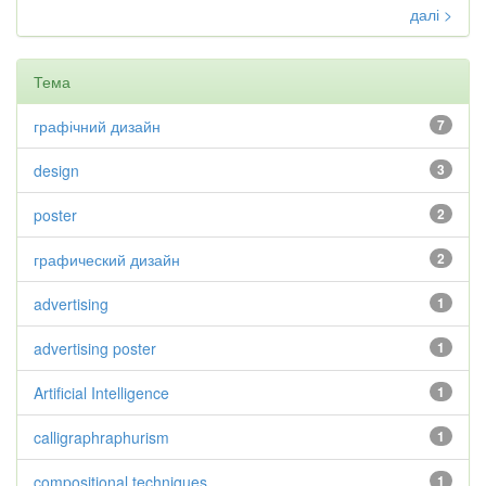
далі >
Тема
графічний дизайн
7
design
3
poster
2
графический дизайн
2
advertising
1
advertising poster
1
Artificial Intelligence
1
calligraphraphurism
1
compositional techniques
1