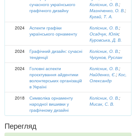
сучасного українського
Колісник, О. В.
;
графічного дизайну
Мазніченко, О. В.
;
Кугай, Т. А.
2024
Аспекти графіки
Колісник, О. В.
;
українського орнаменту
Осадчук, Юлія
;
Куровська, Д. В.
2024
Графічний дизайн: сучасні
Колісник, О. В.
;
тенденції
Чугунов, Руслан
2024
Головні аспекти
Колісник, О. В.
;
проєктування айдентики
Найденко, Є.
;
Кос,
волонтерських організацій
Олександр
в Україні
2018
Символіка орнаменту
Колісник, О. В.
;
народної вишивки у
Мисак, С. В.
графічному дизайні
Перегляд