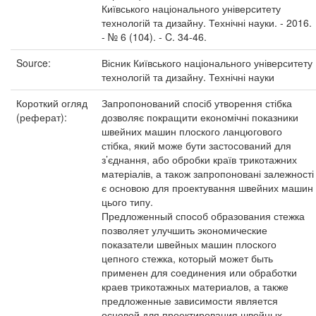
Київського національного університету
технологій та дизайну. Технічні науки. - 2016.
- № 6 (104). - C. 34-46.
Source:
Вісник Київського національного університету
технологій та дизайну. Технічні науки
Короткий огляд
Запропонований спосіб утворення стібка
(реферат):
дозволяє покращити економічні показники
швейних машин плоского ланцюгового
стібка, який може бути застосований для
з’єднання, або обробки країв трикотажних
матеріалів, а також запропоновані залежності
є основою для проектування швейних машин
цього типу.
Предложенный способ образования стежка
позволяет улучшить экономические
показатели швейных машин плоского
цепного стежка, который может быть
применен для соединения или обработки
краев трикотажных материалов, а также
предложенные зависимости является
основой для проектирования швейных