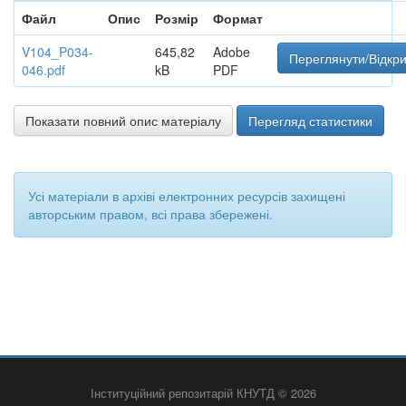
Файл
Опис
Розмір
Формат
V104_P034-
645,82
Adobe
Переглянути/Відкр
046.pdf
kB
PDF
Показати повний опис матеріалу
Перегляд статистики
Усі матеріали в архіві електронних ресурсів захищені
авторським правом, всі права збережені.
Інституційний репозитарій КНУТД © 2026