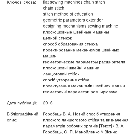
Ключові слова:
flat sewing machines chain stitch
chain stitch
stitch method of education
geometric parameters extender
designing mechanisms sewing machine
плоскошовные швейные машины
цепной стежок
способ образования стежка
проектирование механизмов швейных
машин
геометрические параметры расширителя
плоскошовні швейні машини
ланцюговий стібок
спосіб утворення стібка
проектування механізмів швейних машин
геометричні параметри розширювача
Дата публікації:
2016
Бібліографічний
Горобець В. А. Новий спосіб утворення
опис:
плоского ланцюгового стібка та визначення
параметрів робочих органів [Текст] / В. А.
Горобець, О. П. Манойленко // Вісник