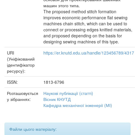
машин этого типа.
The proposed method stitch formation
improves economic performance flat sewing
machines chain stitch, which can be used to
сonnect or processing edges knitted materials,
and proposed depending on the basis for
designing sewing machines of this type.
URI
https://er.knutd.edu.ua/handle/123456789/4317
(Уніфікований
ідентифікатор
ресурсу):
ISSN:
1813-6796
Розташовується
Наукові публікації (статті)
у зібраннях:
Вісник КНУТД
Кафедра механічної інженерії (МІ)
Файли цього матеріалу: