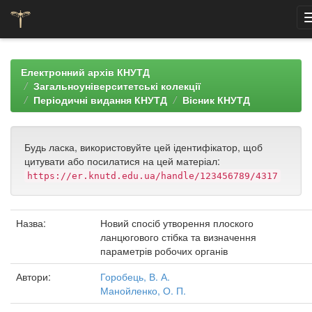
Skip
navigation
Електронний архів КНУТД
Загальноуніверситетські колекції
Періодичні видання КНУТД
Вісник КНУТД
Будь ласка, використовуйте цей ідентифікатор, щоб
цитувати або посилатися на цей матеріал:
https://er.knutd.edu.ua/handle/123456789/4317
Назва:
Новий спосіб утворення плоского
ланцюгового стібка та визначення
параметрів робочих органів
Автори:
Горобець, В. А.
Манойленко, О. П.