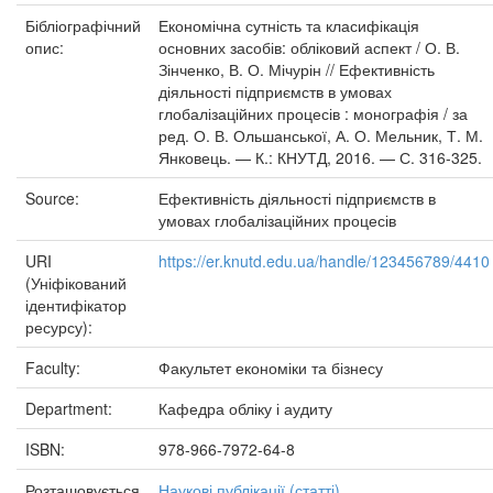
Бібліографічний
Економічна сутність та класифікація
опис:
основних засобів: обліковий аспект / О. В.
Зінченко, В. О. Мічурін // Ефективність
діяльності підприємств в умовах
глобалізаційних процесів : монографія / за
ред. О. В. Ольшанської, А. О. Мельник, Т. М.
Янковець. — К.: КНУТД, 2016. — С. 316-325.
Source:
Ефективність діяльності підприємств в
умовах глобалізаційних процесів
URI
https://er.knutd.edu.ua/handle/123456789/4410
(Уніфікований
ідентифікатор
ресурсу):
Faculty:
Факультет економіки та бізнесу
Department:
Кафедра обліку і аудиту
ISBN:
978-966-7972-64-8
Розташовується
Наукові публікації (статті)