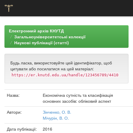
Skip
navigation
Електронний архів КНУТД
Загальноуніверситетські колекції
Наукові публікації (статті)
Будь ласка, використовуйте цей ідентифікатор, щоб
цитувати або посилатися на цей матеріал:
https://er.knutd.edu.ua/handle/123456789/4410
Назва:
Економічна сутність та класифікація
основних засобів: обліковий аспект
Автори:
Зінченко, О. В.
Мічурін, В. О.
Дата публікації:
2016