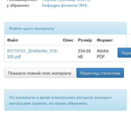
у зібраннях:
Кафедра фінансів (ФН)
Файли цього матеріалу:
Файл
Опис
Розмір
Формат
20170131_Zinchenko_316-
234,66
Adobe
Пере
325.pdf
kB
PDF
Показати повний опис матеріалу
Перегляд статистики
Усі матеріали в архіві електронних ресурсів захищені
авторським правом, всі права збережені.