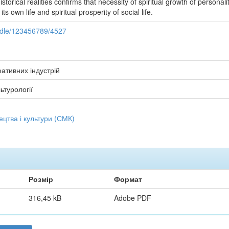
storical realities confirms that necessity of spiritual growth of personali
ts own life and spiritual prosperity of social life.
andle/123456789/4527
еативних індустрій
ьтурології
цтва і культури (СМК)
Розмір
Формат
316,45 kB
Adobe PDF