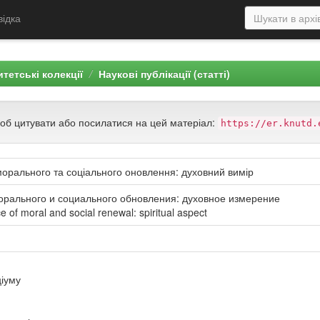
відка
тетські колекції
Наукові публікації (статті)
щоб цитувати або посилатися на цей матеріал:
https://er.knutd.
орального та соціального оновлення: духовний вимір
рального и социального обновления: духовное измерение
 of moral and social renewal: spiritual aspect
ціуму