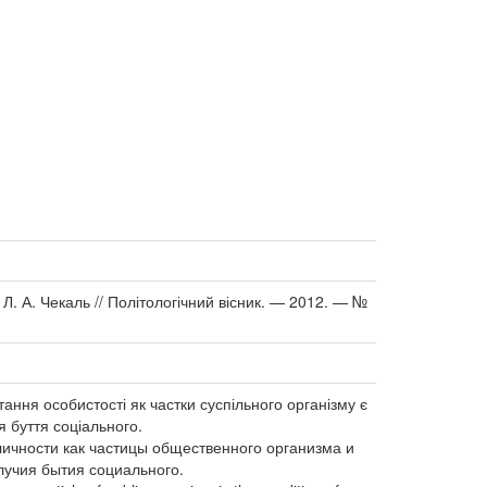
Л. А. Чекаль // Політологічний вісник. — 2012. — №
тання особистості як частки суспільного організму є
я буття соціального.
личности как частицы общественного организма и
лучия бытия социального.