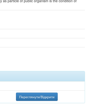
ty as particle of public organism is the condition of
Переглянути/Відкрити