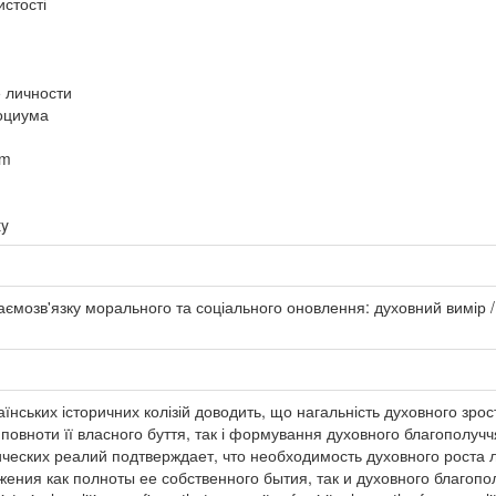
стості
 личности
оциума
um
ty
ємозв'язку морального та соціального оновлення: духовний вимір / 
їнських історичних колізій доводить, що нагальність духовного зрос
повноти її власного буття, так і формування духовного благополучч
ических реалий подтверждает, что необходимость духовного роста 
ения как полноты ее собственного бытия, так и духовного благопо