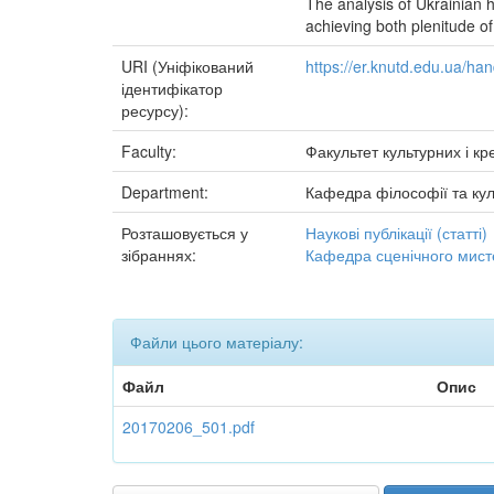
The analysis of Ukrainian hi
achieving both plenitude of i
URI (Уніфікований
https://er.knutd.edu.ua/h
ідентифікатор
ресурсу):
Faculty:
Факультет культурних і кр
Department:
Кафедра філософії та кул
Розташовується у
Наукові публікації (статті)
зібраннях:
Кафедра сценічного мисте
Файли цього матеріалу:
Файл
Опис
20170206_501.pdf