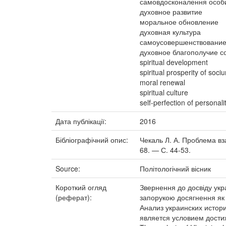
самовдосконалення особи
духовное развитие
моральное обновление
духовная культура
самоусовершенствование
духовное благополучие с
spiritual development
spiritual prosperity of soci
moral renewal
spiritual culture
self-perfection of personali
Дата публікації:
2016
Бібліографічний опис:
Чекаль Л. А. Проблема вза
68. — С. 44-53.
Source:
Політологічний вісник
Короткий огляд
Звернення до досвіду укра
(реферат):
запорукою досягнення як 
Анализ украинских истор
является условием достиж