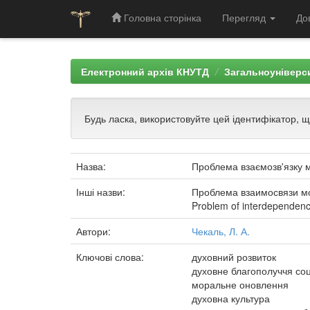
Головна сторінка
Перегляд
До
Skip
navigation
Електронний архів КНУТД
Загальноуніверси
Будь ласка, використовуйте цей ідентифікатор, 
Назва:
Проблема взаємозв'язку м
Інші назви:
Проблема взаимосвязи мо
Problem of interdependence
Автори:
Чекаль, Л. А.
Ключові слова:
духовний розвиток
духовне благополуччя со
моральне оновлення
духовна культура