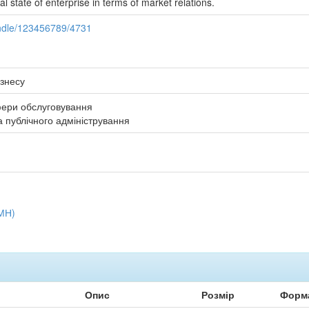
l state of enterprise in terms of market relations.
andle/123456789/4731
ізнесу
фери обслуговування
публічного адміністрування
МН)
Опис
Розмір
Форм