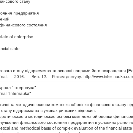
ансового стану
тояния предприятия
шений
финансового состояния
state of enterprise
ncial state
сового стану підприємства та основні напрями його покращення [Еле
Journal. — 2016. — Вип. 12. – Режим доступу: http://www.inter-nauka.c
рнал "Інтернаука"
urnal "Internauka"
етичні та методичні основи комплексної оцінки фінансового стану 
стану підприємства в умовах ринкових відносин.
еоретические и методические основы комплексной оценки финансо
лучшения финансового состояния предприятия в условиях рыночн
etical and methodical basis of complex evaluation of the financial state 