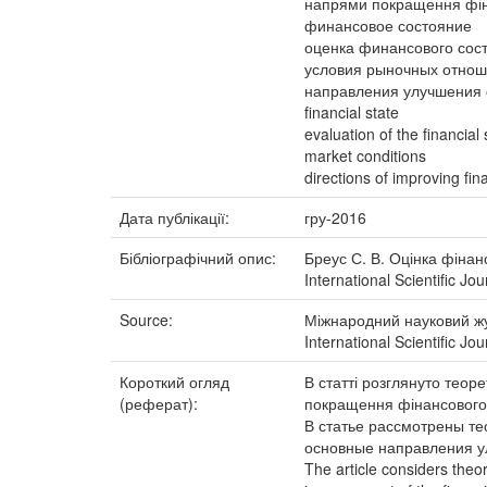
напрями покращення фін
финансовое состояние
оценка финансового сос
условия рыночных отно
направления улучшения 
financial state
evaluation of the financial 
market conditions
directions of improving fina
Дата публікації:
гру-2016
Бібліографічний опис:
Бреус С. В. Оцінка фінан
International Scientific 
Source:
Міжнародний науковий жу
International Scientific Jo
Короткий огляд
В статті розглянуто теор
(реферат):
покращення фінансового 
В статье рассмотрены т
основные направления у
The article considers theor