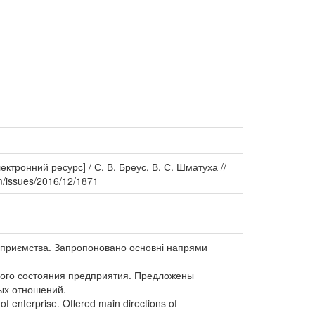
ктронний ресурс] / С. В. Бреус, В. С. Шматуха //
om/issues/2016/12/1871
підприємства. Запропоновано основні напрями
вого состояния предприятия. Предложены
ых отношений.
of enterprise. Offered main directions of