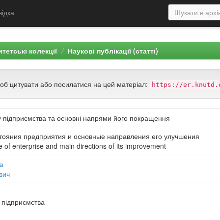
відка
тетські колекції
Наукові публікації (статті)
щоб цитувати або посилатися на цей матеріал:
https://er.knutd.
у підприємства та основні напрями його покращення
тояния предприятия и основные направления его улучшения
te of enterprise and main directions of its improvement
а
вич
 підприємства