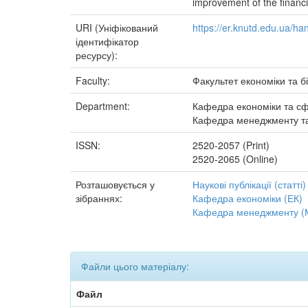
improvement of the financia
URI (Уніфікований
https://er.knutd.edu.ua/h
ідентифікатор
ресурсу):
Faculty:
Факультет економіки та б
Department:
Кафедра економіки та с
Кафедра менеджменту та 
ISSN:
2520-2057 (Print)
2520-2065 (Online)
Розташовується у
Наукові публікації (статті)
зібраннях:
Кафедра економіки (ЕК)
Кафедра менеджменту (
Файли цього матеріалу:
Файл