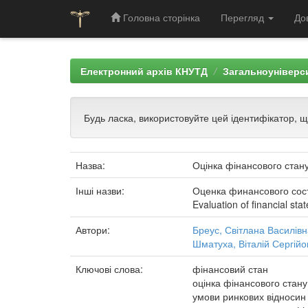
Головна сторінка
Перегляд
До
Skip
navigation
Електронний архів КНУТД
Загальноуніверси
Будь ласка, використовуйте цей ідентифікатор, 
Назва:
Оцінка фінансового стан
Інші назви:
Оценка финансового сос
Evaluation of financial sta
Автори:
Бреус, Світлана Василівн
Шматуха, Віталій Сергійо
Ключові слова:
фінансовий стан
оцінка фінансового стану
умови ринкових відносин