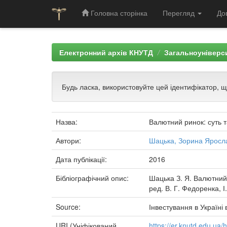
Головна сторінка
Перегляд
До
Skip
navigation
Електронний архів КНУТД
Загальноуніверси
Будь ласка, використовуйте цей ідентифікатор, 
Назва:
Валютний ринок: суть 
Автори:
Шацька, Зорина Яросл
Дата публікації:
2016
Бібліографічний опис:
Шацька З. Я. Валютний р
ред. В. Г. Федоренка, І
Source:
Інвестування в Україні 
URI (Уніфікований
https://er.knutd.edu.ua