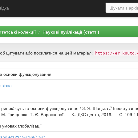
відка
тетські колекції
Наукові публікації (статті)
щоб цитувати або посилатися на цей матеріал:
https://er.knutd.
та основи функціонування
авівна
инок: суть та основи функціонування / З. Я. Шацька // Інвестування 
. М. Грищенка, Т. Є. Воронкової. — К.: ДКС центр, 2016. — С. 109-1
в умовах глобалізації
/handle/123456789/4767