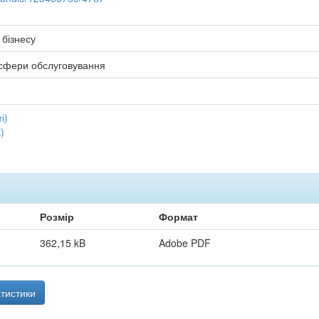
 бізнесу
 сфери обслуговування
і)
)
Розмір
Формат
362,15 kB
Adobe PDF
тистики