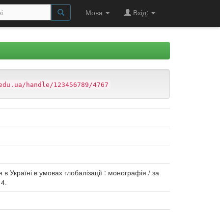
Мова
Вхід:
edu.ua/handle/123456789/4767
в Україні в умовах глобалізації : монографія / за
14.