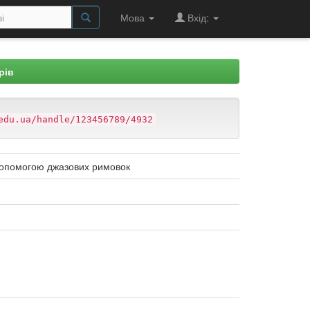
Мова
Вхід:
рів
edu.ua/handle/123456789/4932
 допомогою джазових римовок