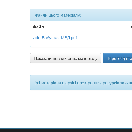
Файли цього матеріалу:
Файл
zbir_Бабушко_МВД.pdf
Показати повний опис матеріалу
Перегляд ста
Усі матеріали в архіві електронних ресурсів захи