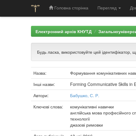
Головна сторінка
Перегляд
До
Skip
navigation
Електронний архів КНУТД
Загальноуніверси
Будь ласка, використовуйте цей ідентифікатор, 
Назва:
Формування комунікативних нави
Інші назви:
Forming Communicative Skills in 
Автори:
Бабушко, С. Р.
Ключові слова:
комунікативні навички
англійська мова професійного 
технології
джазові римовки