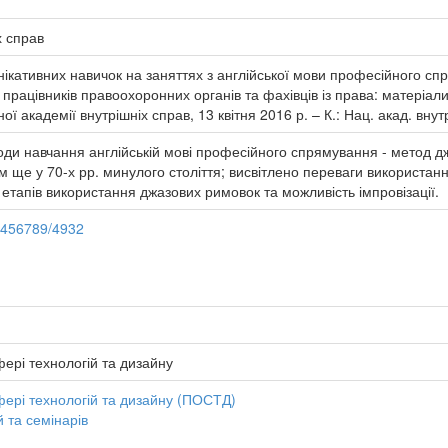
х справ
ікативних навичок на заняттях з англійської мови професійного сп
працівників правоохоронних органів та фахівців із права: матеріали 
 академії внутрішніх справ, 13 квітня 2016 р. – К.: Нац. акад. внутр
етоди навчання англійській мові професійного спрямування - метод
ще у 70-х рр. минулого століття; висвітлено переваги використання
 етапів використання джазових римовок та можливість імпровізації.
23456789/4932
ері технологій та дизайну
фері технологій та дизайну (ПОСТД)
 та семінарів