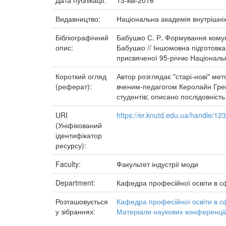
Дата публікації:
13-кві-2016
Видавництво:
Національна академія внутрішні
Бібліографічний
Бабушко С. Р. Формування комун
опис:
Бабушко // Іншомовна підготовка 
присвяченої 95-річчю Національної
Короткий огляд
Автор розглядає "старі-нові" м
(реферат):
вченим-педагогом Керолайн Грем 
студентів; описано послідовність
URI
https://er.knutd.edu.ua/handle/1
(Уніфікований
ідентифікатор
ресурсу):
Faculty:
Факультет індустрії моди
Department:
Кафедра професійної освіти в сф
Розташовується
Кафедра професійної освіти в с
у зібраннях:
Матеріали наукових конференцій