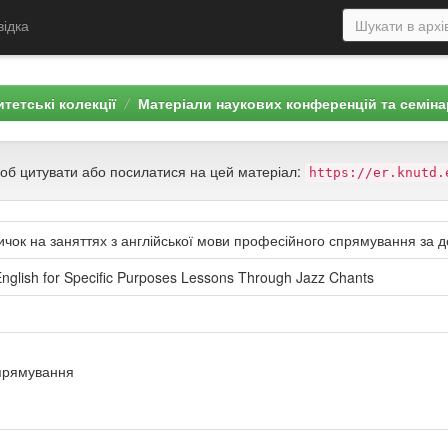
відка
тетські колекції
Матеріали наукових конференцій та семіна
щоб цитувати або посилатися на цей матеріал:
https://er.knutd.
чок на заняттях з англійської мови професійного спрямування за
English for Specific Purposes Lessons Through Jazz Chants
спрямування