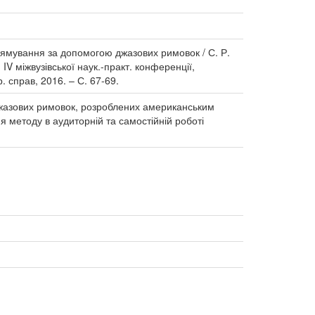
рямування за допомогою джазових римовок / С. Р.
IV міжвузівської наук.-практ. конференції,
. справ, 2016. – С. 67-69.
 джазових римовок, розроблених американським
 методу в аудиторній та самостійній роботі