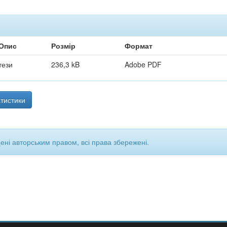
Опис
Розмір
Формат
тези
236,3 kB
Adobe PDF
тистики
щені авторським правом, всі права збережені.