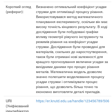
Короткий огляд
Визначено оптимальний коефіцієнт усадки
(реферат):
стружки для оптимізації процесу різання.
Використовувався метод математичного
планування експерименту, оскільки він має
високу точність кінцевого результату. В ході
дослідження були побудовані графіки
впливу геометрії ріжучого інструменту та
режимів різання на коефіцієнт усадки
стружки. Дослідження були проведені для
матеріалів, схильних до наростоутворення,
також були отримані нові залежності для
кращого прогнозування величини усадки за
вихідними даними про процес різання
металів. Математична модель дозволяє
значно полегшити моделювання процесу
усадки стружки і оптимізувати процес
різання, що дозволить більш точно та
економно виготовляти деталі приладів.
URI
https://er.knutd.edu.ua/handle/123456789/506
(Уніфікований
ідентифікатор