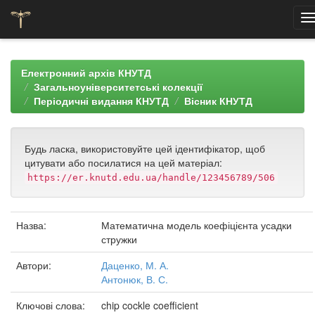
Skip
navigation
Електронний архів КНУТД
Загальноуніверситетські колекції
Періодичні видання КНУТД
Вісник КНУТД
Будь ласка, використовуйте цей ідентифікатор, щоб
цитувати або посилатися на цей матеріал:
https://er.knutd.edu.ua/handle/123456789/506
Назва:
Математична модель коефіцієнта усадки
стружки
Автори:
Даценко, М. А.
Антонюк, В. С.
Ключові слова:
chip cockle coefficient