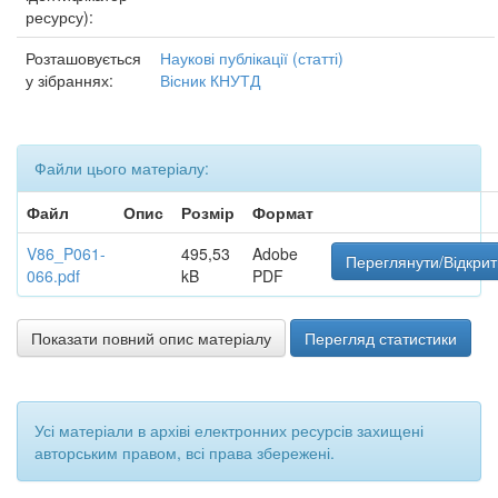
ресурсу):
Розташовується
Наукові публікації (статті)
у зібраннях:
Вісник КНУТД
Файли цього матеріалу:
Файл
Опис
Розмір
Формат
V86_P061-
495,53
Adobe
Переглянути/Відкрит
066.pdf
kB
PDF
Показати повний опис матеріалу
Перегляд статистики
Усі матеріали в архіві електронних ресурсів захищені
авторським правом, всі права збережені.