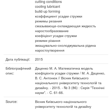
cutting conditions
cooling lubricant
build-up forming
коэффициент усадки стружки
режимы резания
смазывающе-охлаждающая жидкость
наростообразование
коефіцієнт усадки стружки
режими різання
змащувально-охолоджувальна рідина
наростоутворення
Дата публікації:
2015
Бібліографічний
Даценко М. А. Математична модель
опис:
коефіцієнта усадки стружки / М. А. Даценко,
В. С. Антонюк // Вісник Київського
національного університету технологій та
дизайну. - 2015. - № 3 (86) : Серія "Технічні
науки". - C. 61-66.
Source:
Вісник Київського національного
університету технологій та дизайну