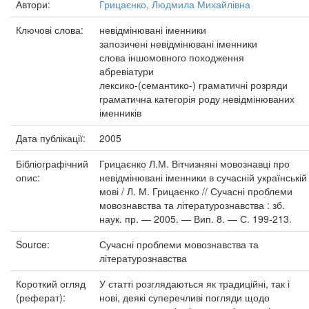
Автори:
Грицаєнко, Людмила Михайлівна
Ключові слова:
невідмінювані іменники
запозичені невідмінювані іменники
слова іншомовного походження
абревіатури
лексико-(семантико-) граматичні розряди
граматична категорія роду невідмінюваних
іменників
Дата публікації:
2005
Бібліографічний
Грицаєнко Л.М. Вітчизняні мовознавці про
опис:
невідмінювані іменники в сучасній українській
мові / Л. М. Грицаєнко // Сучасні проблеми
мовознавства та літературознавства : зб.
наук. пр. — 2005. — Вип. 8. — С. 199-213.
Source:
Сучасні проблеми мовознавства та
літературознавства
Короткий огляд
У статті розглядаються як традиційні, так і
(реферат):
нові, деякі суперечливі погляди щодо