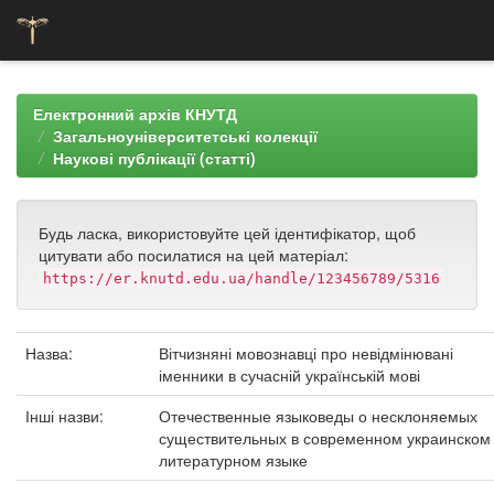
Skip
navigation
Електронний архів КНУТД
Загальноуніверситетські колекції
Наукові публікації (статті)
Будь ласка, використовуйте цей ідентифікатор, щоб
цитувати або посилатися на цей матеріал:
https://er.knutd.edu.ua/handle/123456789/5316
Назва:
Вітчизняні мовознавці про невідмінювані
іменники в сучасній українській мові
Інші назви:
Отечественные языковеды о несклоняемых
существительных в современном украинском
литературном языке