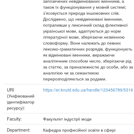
запозичених невідмінюваних іменників, а
також їх функціонування у мовній системі;
з’ясовується природа іншомовних слів.
Досліджено, що невідмінювані іменники,
потрапивши у лексичний склад флективної
української мови, адаптуються до норм
літературної мови, зберігаючи незмінною
словоформу. Вони належать до певних
лексико-граматичних розрядів, функціонують
як відмінювані іменники, виражаючи
аналітичним способом число, зберігаючи рід
за статтю, за приналежністю до особи, або за
аналогією чи за семантикою
перерозподіляються за родами.
URI
https://er.knutd.edu.ua/handle/123456789/5316
(Уніфікований
ідентифікатор
ресурсу):
Faculty:
Факультет індустрії моди
Department:
Кафедра професійної освіти в сфері