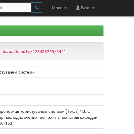
Мова
Вхід:
edu.ua/handle/123456789/5441
истувачем системи
позиції користувачем системи [Текст] / В. С.
. пр. молодих вчених, аспірантів, магістрів кафедри
50-153.