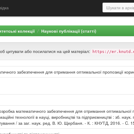
відка
тетські колекції
Наукові публікації (статті)
щоб цитувати або посилатися на цей матеріал:
https://er.knutd.
тичного забезпечення для отримання оптимальної пропозиції кор
озробка математичного забезпечення для отримання оптимальної про
рмаційні технології в науці, виробництві та підприємництві : зб. наук
вання / за заг. наук. ред. В. Ю. Щербаня. - К. : КНУТД, 2016. - C. 1