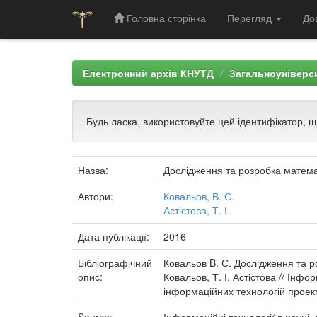
Головна сторінка
Перегляд
До
Skip
navigation
Електронний архів КНУТД
Загальноуніверси
Будь ласка, використовуйте цей ідентифікатор, 
Назва:
Дослідження та розробка матема
Автори:
Ковальов, В. С.
Астістова, Т. І.
Дата публікації:
2016
Бібліографічний
Ковальов B. С. Дослідження та р
опис:
Ковальов, Т. І. Астістова // Інфо
інформаційних технологій проекту