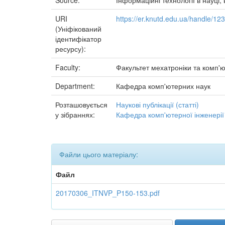
Source:
Інформаційні технології в науці,
URI
https://er.knutd.edu.ua/handle/1
(Уніфікований
ідентифікатор
ресурсу):
Faculty:
Факультет мехатроніки та комп'ю
Department:
Кафедра комп'ютерних наук
Розташовується
Наукові публікації (статті)
у зібраннях:
Кафедра комп'ютерної інженерії
Файли цього матеріалу:
Файл
20170306_ITNVP_P150-153.pdf