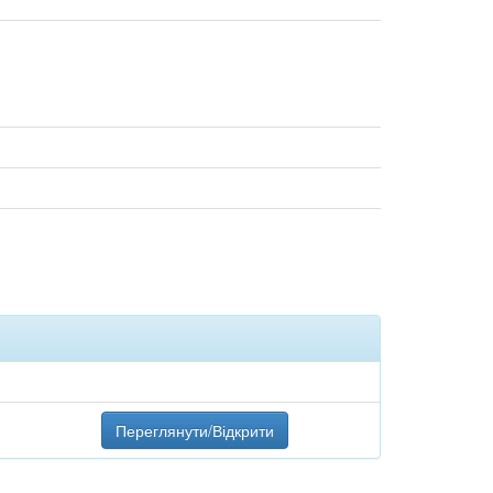
Переглянути/Відкрити