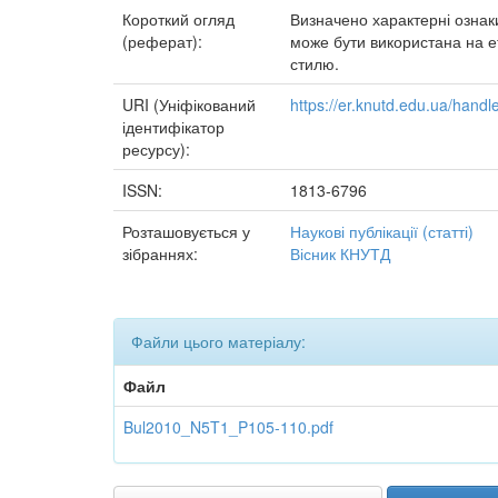
Короткий огляд
Визначено характерні ознаки
(реферат):
може бути використана на е
стилю.
URI (Уніфікований
https://er.knutd.edu.ua/han
ідентифікатор
ресурсу):
ISSN:
1813-6796
Розташовується у
Наукові публікації (статті)
зібраннях:
Вісник КНУТД
Файли цього матеріалу:
Файл
Bul2010_N5T1_P105-110.pdf