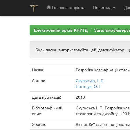
Головна сторінка
Перегляд
До
Skip
navigation
Електронний архів КНУТД
Загальноуніверси
Будь ласка, використовуйте цей ідентифікатор, 
Назва:
Розробка класифікації стиль
Автори:
Скульська, І. П.
Поліщук, О. І.
Дата публікації:
2010
Бібліографічний
Скульська І. П. Розробка кла
опис:
технологій та дизайну. - 2010
Source:
Вісник Київського національ