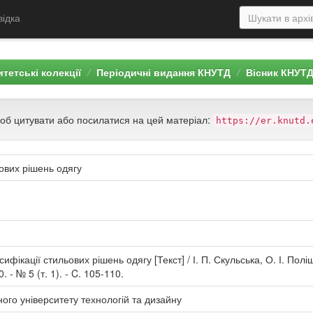
відка
тетські колекції
Періодичні видання КНУТД
Вісник КНУТ
щоб цитувати або посилатися на цей матеріал:
https://er.knutd.
ових рішень одягу
сифікації стильових рішень одягу [Текст] / І. П. Скульська, О. І. Пол
. - № 5 (т. 1). - C. 105-110.
ного університету технологій та дизайну