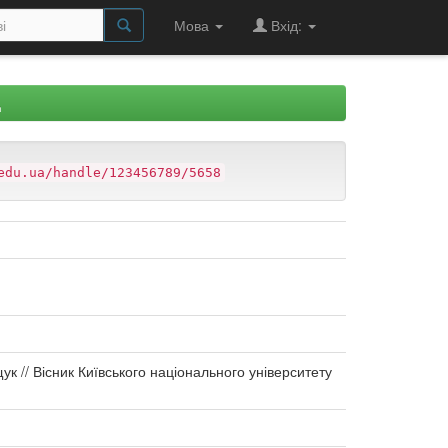
Мова
Вхід:
Д
edu.ua/handle/123456789/5658
іщук // Вісник Київського національного університету