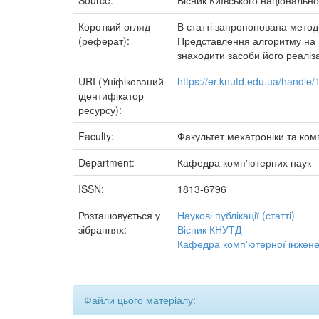
Source:
Вісник Київського національно
Короткий огляд
В статті запропонована метод
(реферат):
Представлення алгоритму на г
знаходити засоби його реаліза
URI (Уніфікований
https://er.knutd.edu.ua/handl
ідентифікатор
ресурсу):
Faculty:
Факультет мехатроніки та ком
Department:
Кафедра комп'ютерних наук
ISSN:
1813-6796
Розташовується у
Наукові публікації (статті)
зібраннях:
Вісник КНУТД
Кафедра комп'ютерної інженер
Файли цього матеріалу: