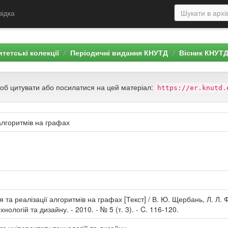
відка
тетські колекції
Періодичні видання КНУТД
Вісник КНУТ
щоб цитувати або посилатися на цей матеріал:
https://er.knutd.
алгоритмів на графах
та реалізації алгоритмів на графах [Текст] / В. Ю. Щербань, Л. Л. Ф
нологій та дизайну. - 2010. - № 5 (т. 3). - C. 116-120.