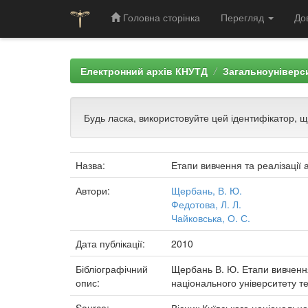
Головна сторінка
Перегляд
До
Skip
navigation
Електронний архів КНУТД
Загальноуніверси
Будь ласка, використовуйте цей ідентифікатор, 
Назва:
Етапи вивчення та реалізації 
Автори:
Щербань, В. Ю.
Федотова, Л. Л.
Чайковська, О. С.
Дата публікації:
2010
Бібліографічний
Щербань В. Ю. Етапи вивчення 
опис:
національного університету тех