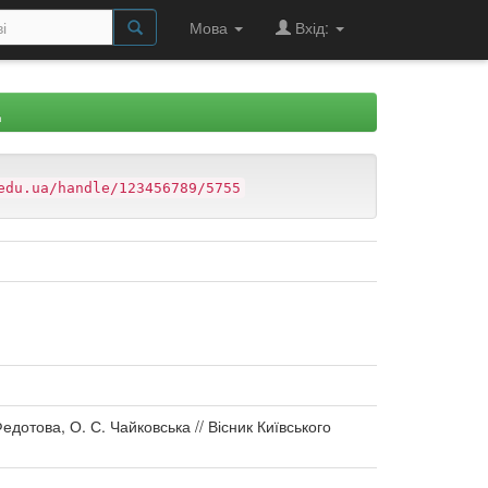
Мова
Вхід:
Д
edu.ua/handle/123456789/5755
едотова, О. С. Чайковська // Вісник Київського