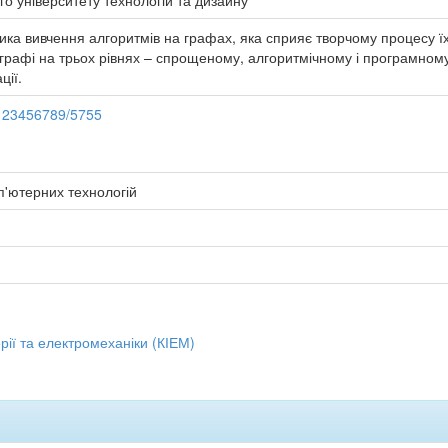
го університету технологій та дизайну
ика вивчення алгоритмів на графах, яка сприяє творчому процесу ї
рафі на трьох рівнях – спрощеному, алгоритмічному і програмному
ції.
e/123456789/5755
п'ютерних технологій
ії та електромеханіки (КІЕМ)