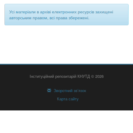
Усі матеріали в архіві електронних ресурсів захищені
авторським правом, всі права збережені.
Інституційний репозитарій КНУТД © 2026
Зворотний зв’язок
Карта сайту