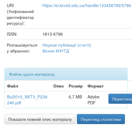
URI
https://er.knutd.edu.ua/handle/123456789/5786
(Уніфікований
ідентифікатор
ресурсу):
ISSN:
1813-6796
Розташовується
Наукові публікації (статті)
у зібраннях:
Вісник КНУТД
Файли цього матеріалу:
Файл
Опис
Розмір
Формат
Bul2010_N5T3_P239-
6,7 MB
Adobe
Перегляну
246.pdf
PDF
Показати повний опис матеріалу
Перегляд статистики