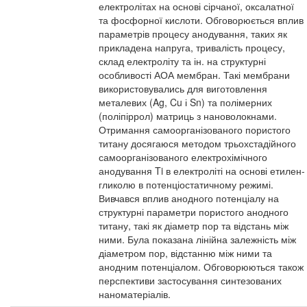
електролітах на основі сірчаної, оксалатної
та фосфорної кислоти. Обговорюється вплив
параметрів процесу анодування, таких як
прикладена напруга, тривалість процесу,
склад електроліту та ін. на структурні
особливості АОА мембран. Такі мембрани
використовувались для виготовлення
металевих (Ag, Cu і Sn) та полімерних
(поліпіррол) матриць з нановолокнами.
Отримання самоорганізованого пористого
титану досягаюся методом трьохстадійного
самоорганізованого електрохімічного
анодування Ti в електроліті на основі етилен-
гликолю в потенціостатичному режимі.
Вивчався вплив анодного потенціалу на
структурні параметри пористого анодного
титану, такі як діаметр пор та відстань між
ними. Була показана лінійна залежність між
діаметром пор, відстанню між ними та
анодним потенціалом. Обговорюються також
перспективи застосування синтезованих
наноматеріалів.