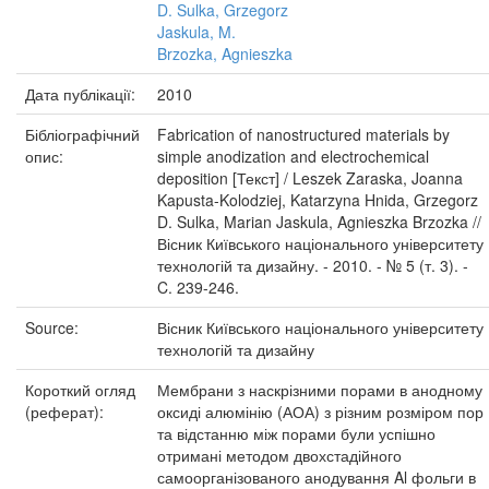
D. Sulka, Grzegorz
Jaskula, M.
Brzozka, Agnieszka
Дата публікації:
2010
Бібліографічний
Fabrication of nanostructured materials by
опис:
simple anodization and electrochemical
deposition [Текст] / Leszek Zaraska, Joanna
Kapusta-Kolodziej, Katarzyna Hnida, Grzegorz
D. Sulka, Marian Jaskula, Agnieszka Brzozka //
Вісник Київського національного університету
технологій та дизайну. - 2010. - № 5 (т. 3). -
C. 239-246.
Source:
Вісник Київського національного університету
технологій та дизайну
Короткий огляд
Мембрани з наскрізними порами в анодному
(реферат):
оксиді алюмінію (АОА) з різним розміром пор
та відстанню між порами були успішно
отримані методом двохстадійного
самоорганізованого анодування Al фольги в