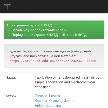
Skip
navigation
Електронний архів КНУТД
Загальноуніверситетські колекції
Періодичні видання КНУТД
Вісник КНУТД
Будь ласка, використовуйте цей ідентифікатор, щоб
цитувати або посилатися на цей матеріал:
https://er.knutd.edu.ua/handle/123456789/5786
Назва:
Fabrication of nanostructured materials by
simple anodization and electrochemical
deposition
Автори:
Zaraska, Leszek
Kapusta-Kolodziej, Joanna
Hnida, Katarzyna