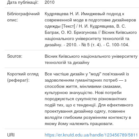
Дата публікації:
2010
Бібліографічний
Кудрявцева Н. И. Имиджевый подход к
опис:
современной моде в подготовке дизайнеров
одежды [Текст] / Н. И. Кудрявцева, В. С.
Батрак, О. Ю. Бризгунова // Вісник Київського
національного університету технологій та
дизайну. - 2010. - № 5 (т. 4). - C. 100-104.
Source:
Вісник Київського національного університету
технологій та дизайну
Короткий огляд
Все частіше дизайн у "моді" пов'язаний із
(реферат):
задоволенням гуманітарних потреб — з
способом життя, мінливими смаками,
культурною значущістю. Нові потреби
породжуються сукупністю різноманітних
подій тих, що є тенденції. Для ефективного
проектування дизайнер одягу, повинен
володіти глибоким розумінням контексту в
якому йому належить працювати.
URI
https://er.knutd.edu.ua/handle/123456789/5811