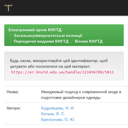
Skip
navigation
Електронний архів КНУТД
Загальноуніверситетські колекції
Періодичні видання КНУТД
Вісник КНУТД
Будь ласка, використовуйте цей ідентифікатор, щоб
цитувати або посилатися на цей матеріал:
https://er.knutd.edu.ua/handle/123456789/5811
Назва:
Имиджевый подход к современной моде в
подготовке дизайнеров одежды
Автори:
Кудрявцева, Н. И.
Батрак, В. С.
Бризгунова, О. Ю.