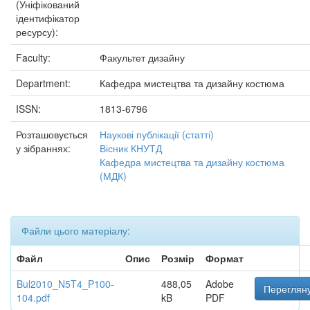
(Уніфікований
ідентифікатор
ресурсу):
Faculty:
Факультет дизайну
Department:
Кафедра мистецтва та дизайну костюма
ISSN:
1813-6796
Розташовується
Наукові публікації (статті)
у зібраннях:
Вісник КНУТД
Кафедра мистецтва та дизайну костюма
(МДК)
Файли цього матеріалу:
Файл
Опис
Розмір
Формат
Bul2010_N5T4_P100-
488,05
Adobe
Перегляну
104.pdf
kB
PDF