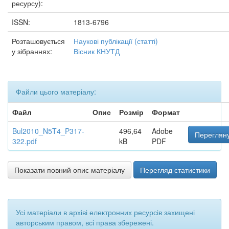
ресурсу):
ISSN:
1813-6796
Розташовується
Наукові публікації (статті)
у зібраннях:
Вісник КНУТД
Файли цього матеріалу:
Файл
Опис
Розмір
Формат
Bul2010_N5T4_P317-
496,64
Adobe
Перегляну
322.pdf
kB
PDF
Показати повний опис матеріалу
Перегляд статистики
Усі матеріали в архіві електронних ресурсів захищені
авторським правом, всі права збережені.