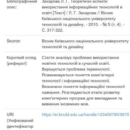
Бібліографічний
Захарова Л. Г. Теоретичні аспекти
опис:
використання інформаційних технологій в
освіті [Текст] / Л. Г. Захарова // Вісник
Київського національного університету
технологій та дизайну. - 2010. - № 5 (т. 4). -
C. 317-322.
Source:
Вісник Київського національного університету
технологій та дизайну
Короткий огляд
Стаття аналізує проблеми використання
(реферат):
новітніх технологій в сучасній освіті.
Вирішується проблема термінології.
Розмежовуються поняття комп'ютерні
технології і інформаційні технології.
Визначено поняття інформаційні технології
навчання. Розглядаються етапи розвитку
комп'ютерних програм для викладання та
вивчення іноземних мов.
URI
https://er.knutd.edu.ua/handle/123456789/5870
(Уніфікований
ідентифікатор