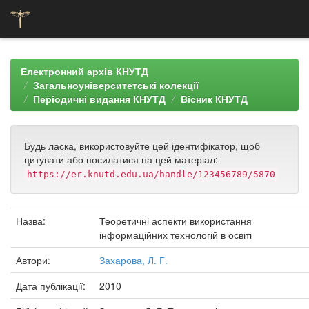
Skip
navigation
Електронний архів КНУТД
Загальноуніверситетські колекції
Періодичні видання КНУТД
Вісник КНУТД
Будь ласка, використовуйте цей ідентифікатор, щоб
цитувати або посилатися на цей матеріал:
https://er.knutd.edu.ua/handle/123456789/5870
Назва:
Теоретичні аспекти використання
інформаційних технологій в освіті
Автори:
Захарова, Л. Г.
Дата публікації:
2010