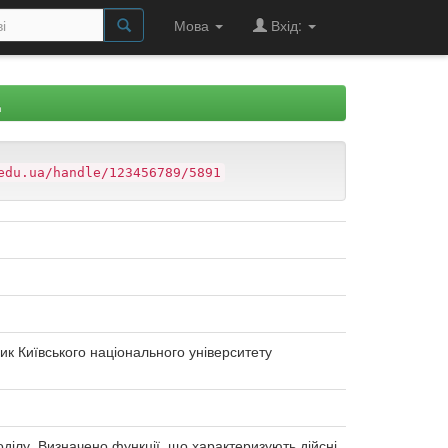
Мова
Вхід:
Д
edu.ua/handle/123456789/5891
ник Київського національного університету
ділу. Визначено функції, що характеризують дійсні