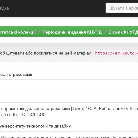
відка
тетські колекції
Періодичні видання КНУТД
Вісник КНУТ
щоб цитувати або посилатися на цей матеріал:
https://er.knutd.
сті страховиків
раметрів діяльності страховиків [Текст] / С. А. Рибальченко // Віс
 5 (т. 5). - C. 140-146.
університету технологій та дизайну
йбільш популярні при моделюванні страхового ризику функції розпо