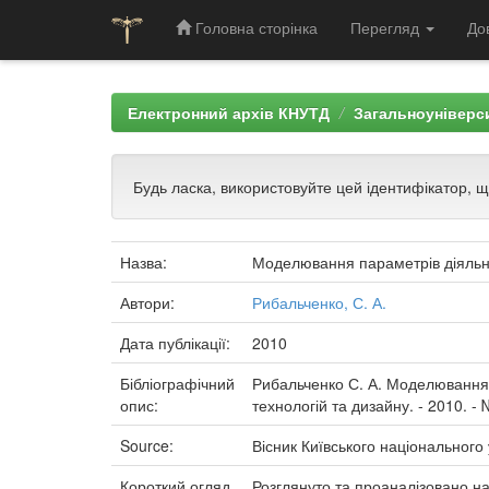
Головна сторінка
Перегляд
До
Skip
navigation
Електронний архів КНУТД
Загальноуніверси
Будь ласка, використовуйте цей ідентифікатор, 
Назва:
Моделювання параметрів діяльно
Автори:
Рибальченко, С. А.
Дата публікації:
2010
Бібліографічний
Рибальченко С. А. Моделювання па
опис:
технологій та дизайну. - 2010. - №
Source:
Вісник Київського національного 
Короткий огляд
Розглянуто та проаналізовано на