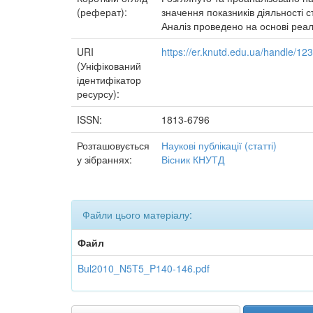
(реферат):
значення показників діяльності с
Аналіз проведено на основі реаль
URI
https://er.knutd.edu.ua/handle/1
(Уніфікований
ідентифікатор
ресурсу):
ISSN:
1813-6796
Розташовується
Наукові публікації (статті)
у зібраннях:
Вісник КНУТД
Файли цього матеріалу:
Файл
Bul2010_N5T5_P140-146.pdf