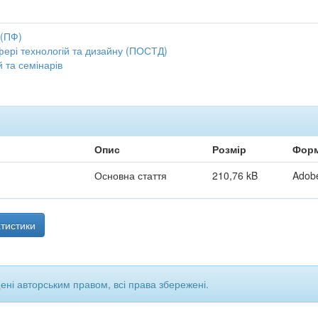
 (ПФ)
фері технологій та дизайну (ПОСТД)
 та семінарів
Опис
Розмір
Фор
Основна стаття
210,76 kB
Adob
тистики
щені авторським правом, всі права збережені.