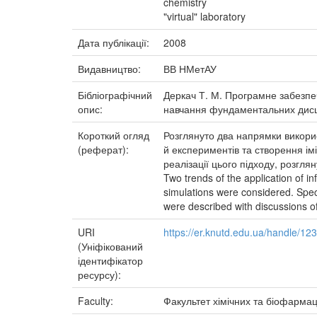
chemistry
"virtual" laboratory
Дата публікації:
2008
Видавництво:
ВВ НМетАУ
Бібліографічний
Деркач Т. М. Програмне забезпеч
опис:
навчання фундаментальних дисцип
Короткий огляд
Розглянуто два напрямки викорис
(реферат):
й експериментів та створення імі
реалізації цього підходу, розгля
Two trends of the application of i
simulations were considered. Speci
were described with discussions o
URI
https://er.knutd.edu.ua/handle/1
(Уніфікований
ідентифікатор
ресурсу):
Faculty:
Факультет хімічних та біофармац