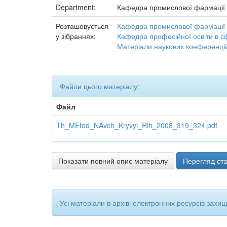
Department:
Кафедра промислової фармації
Розташовується
Кафедра промислової фармації
у зібраннях:
Кафедра професійної освіти в с
Матеріали наукових конференцій
Файли цього матеріалу:
Файл
Th_MEtod_NAvch_Kryvyi_Rih_2008_319_324.pdf
Показати повний опис матеріалу
Перегляд ста
Усі матеріали в архіві електронних ресурсів захи