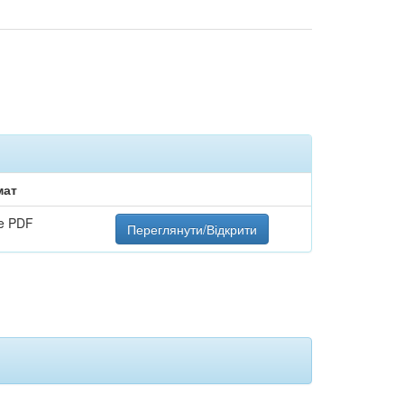
мат
e PDF
Переглянути/Відкрити