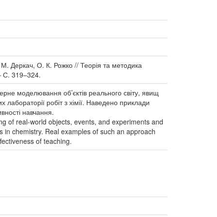
М. Деркач, О. К. Рожко // Теорія та методика
– С. 319–324.
терне моделювання об’єктів реального світу, явищ
х лабораторії робіт з хімії. Наведено приклади
ивності навчання.
ng of real-world objects, events, and experiments and
rks in chemistry. Real examples of such an approach
fectiveness of teaching.