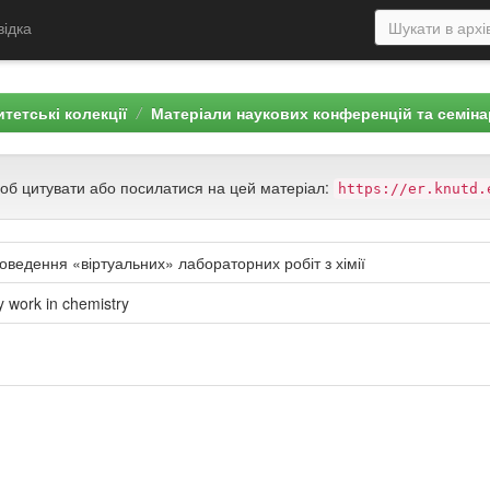
відка
тетські колекції
Матеріали наукових конференцій та семіна
щоб цитувати або посилатися на цей матеріал:
https://er.knutd.
ведення «віртуальних» лабораторних робіт з хімії
ry work in chemistry