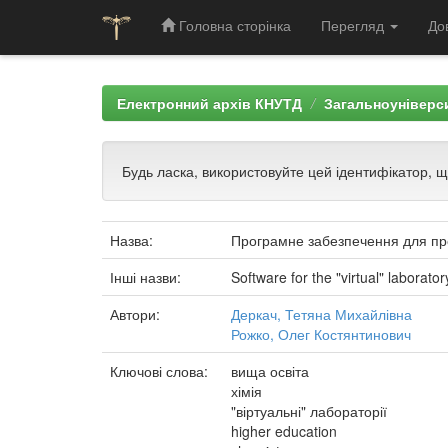
Головна сторінка
Перегляд
До
Skip
navigation
Електронний архів КНУТД
Загальноуніверси
Будь ласка, використовуйте цей ідентифікатор, 
Назва:
Програмне забезпечення для про
Інші назви:
Software for the "virtual" laborato
Автори:
Деркач, Тетяна Михайлівна
Рожко, Олег Костянтинович
Ключові слова:
вища освіта
хімія
"віртуальні" лабораторії
higher education