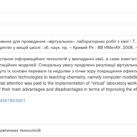
ення для проведення «віртуальних» лабораторних робіт з хімії / Т. 
лін у вищій школі : зб. наук. пр. – Кривий Ріг : ВВ НМетАУ, 2008. 
тання інформаційних технологій у викладанні хімії, а саме комп’ю
таційних моделей. Спеціальну увагу приділено реалізації віртуальни
нуто їх основні переваги та недоліки з точки зору покращення ефект
nformation technologies to teaching chemistry, namely computer modelli
al attention was paid to the implementation of “virtual” laboratory wo
f their main advantages and disadvantages in terms of improving the ef
23456789/5951
евтичних технологій