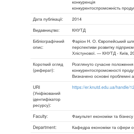
конкуренція
конкурентоспроможність продук
Дата публікації:
2014
Видавництво:
КНУТД
Бібліографічний
Фаріон Н. О. Європейський шлях
опис:
перспективи розвитку підприємст
Хлістунової. — КНУТД - Київ, 2
Короткий огляд
Розглянуто сучасне положення У
(реферат):
конкурентоспроможності продук
Визначено основні проблемні а
URI
https://er.knutd.edu.ua/handle
(Уніфікований
ідентифікатор
ресурсу):
Faculty:
Факультет економіки та бізнесу
Department:
Кафедра економіки та сфери о