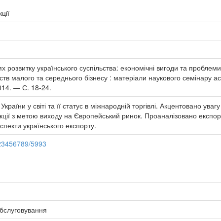
ції
 розвитку українського суспільства: економічні вигоди та проблеми /
в малого та середнього бізнесу : матеріали наукового семінару аспір
014. — С. 18-24.
країни у світі та її статус в міжнародній торгівлі. Акцентовано ува
ції з метою виходу на Європейський ринок. Проаналізовано експорт 
спекти українського експорту.
/123456789/5993
бслуговування