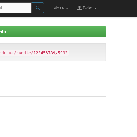
Мова
Вхід:
рів
edu.ua/handle/123456789/5993