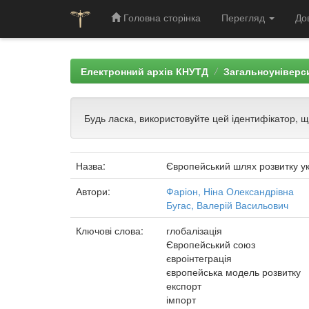
Головна сторінка
Перегляд
До
Skip
navigation
Електронний архів КНУТД
Загальноуніверси
Будь ласка, використовуйте цей ідентифікатор, 
Назва:
Європейський шлях розвитку ук
Автори:
Фаріон, Ніна Олександрівна
Бугас, Валерій Васильович
Ключові слова:
глобалізація
Європейський союз
євроінтеграція
європейська модель розвитку
експорт
імпорт