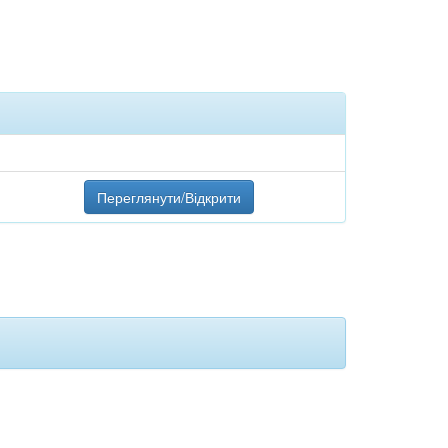
Переглянути/Відкрити