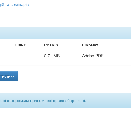
й та семінарів
Опис
Розмір
Формат
2,71 MB
Adobe PDF
тистики
щені авторським правом, всі права збережені.