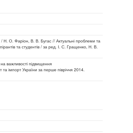
 Н. О. Фаріон, В. В. Бугас // Актуальні проблеми та
антів та студентів / за ред. І. С. Гращенко, Н. В.
гу на важливості підвищення
та імпорт України за перше півріччя 2014.