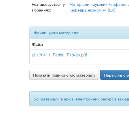
Розташовується у
Матеріали наукових конференці
зібраннях:
Кафедра економіки (ЕК)
Файли цього матеріалу:
Файл
20170411_Farion_P18-24.pdf
Показати повний опис матеріалу
Перегляд ста
Усі матеріали в архіві електронних ресурсів захи