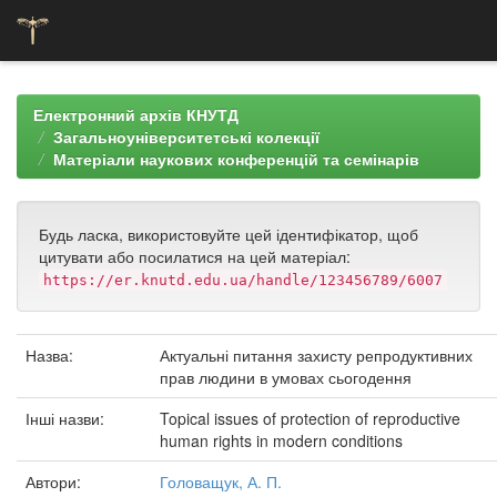
Skip
navigation
Електронний архів КНУТД
Загальноуніверситетські колекції
Матеріали наукових конференцій та семінарів
Будь ласка, використовуйте цей ідентифікатор, щоб
цитувати або посилатися на цей матеріал:
https://er.knutd.edu.ua/handle/123456789/6007
Назва:
Актуальні питання захисту репродуктивних
прав людини в умовах сьогодення
Інші назви:
Topical issues of protection of reproductive
human rights in modern conditions
Автори:
Головащук, А. П.