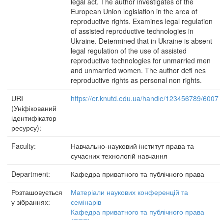
legal act. The author investigates of the
European Union legislation in the area of
reproductive rights. Examines legal regulation
of assisted reproductive technologies in
Ukraine. Determined that in Ukraine is absent
legal regulation of the use of assisted
reproductive technologies for unmarried men
and unmarried women. The author defi nes
reproductive rights as personal non rights.
URI
https://er.knutd.edu.ua/handle/123456789/6007
(Уніфікований
ідентифікатор
ресурсу):
Faculty:
Навчально-науковий інститут права та
сучасних технологій навчання
Department:
Кафедра приватного та публічного права
Розташовується
Матеріали наукових конференцій та
у зібраннях:
семінарів
Кафедра приватного та публічного права