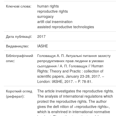
Ключові слова:
human rights
reproductive rights
surrogacy
artifi cial insemination
assisted reproductive technologies
Дата публікації:
2017
Видавництво:
IASHE
Бібліографічний
Головащук А. П. Актуальні питання захисту
опис:
репродуктивних прав людини в умовах
сьогодення / А. П. Головащук // Human
Rights: Theory and Practic : collection of
scientific papers, January 23-28, 2017. –
London: IASHE, 2017. – P. 78-81.
Короткий огляд
The article investigates the reproductive rights.
(реферат):
The analysis of international regulations which
protect the reproductive rights. The author
gives the defi nition of «reproductive rights»,
which is enshrined in international normative