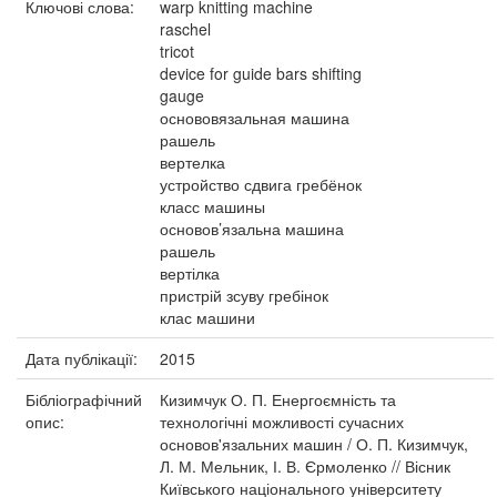
Ключові слова:
warp knitting machine
raschel
tricot
device for guide bars shifting
gauge
основовязальная машина
рашель
вертелка
устройство сдвига гребёнок
класс машины
основов’язальна машина
рашель
вертілка
пристрій зсуву гребінок
клас машини
Дата публікації:
2015
Бібліографічний
Кизимчук О. П. Енергоємність та
опис:
технологічні можливості сучасних
основов'язальних машин / О. П. Кизимчук,
Л. М. Мельник, І. В. Єрмоленко // Вісник
Київського національного університету