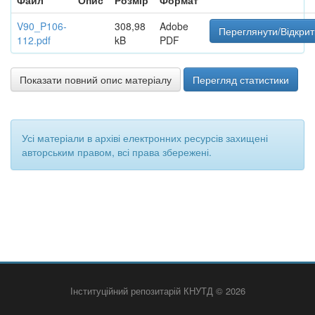
Файл
Опис
Розмір
Формат
V90_P106-
308,98
Adobe
Переглянути/Відкрит
112.pdf
kB
PDF
Показати повний опис матеріалу
Перегляд статистики
Усі матеріали в архіві електронних ресурсів захищені
авторським правом, всі права збережені.
Інституційний репозитарій КНУТД © 2026