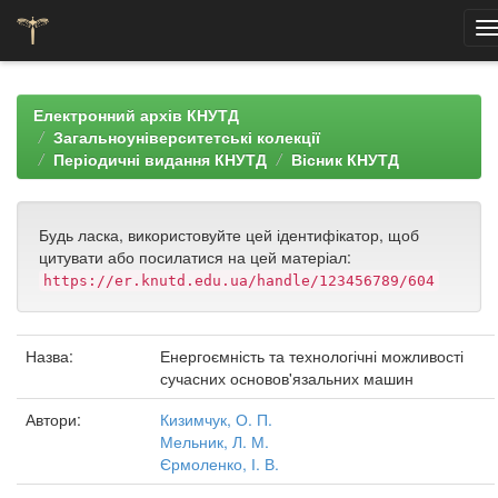
Skip
navigation
Електронний архів КНУТД
Загальноуніверситетські колекції
Періодичні видання КНУТД
Вісник КНУТД
Будь ласка, використовуйте цей ідентифікатор, щоб
цитувати або посилатися на цей матеріал:
https://er.knutd.edu.ua/handle/123456789/604
Назва:
Енергоємність та технологічні можливості
сучасних основов'язальних машин
Автори:
Кизимчук, О. П.
Мельник, Л. М.
Єрмоленко, І. В.