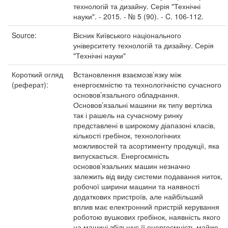
технологій та дизайну. Серія "Технічні
науки". - 2015. - № 5 (90). - C. 106-112.
Source:
Вісник Київського національного
університету технологій та дизайну. Серія
"Технічні науки"
Короткий огляд
Встановлення взаємозв’язку між
(реферат):
енергоємністю та технологічністю сучасного
основов’язального обладнання.
Основов’язальні машини як типу вертілка
так і рашель на сучасному ринку
представлені в широкому діапазоні класів,
кількості гребінок, технологічних
можливостей та асортименту продукції, яка
випускається. Енергоємність
основов’язальних машин незначно
залежить від виду системи подавання ниток,
робочої ширини машини та наявності
додаткових пристроїв, але найбільший
вплив має електронний пристрій керування
роботою вушкових гребінок, наявність якого
на машині збільшує її енергоємність майже