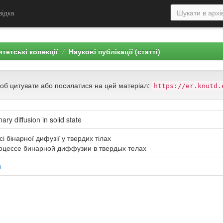
відка
тетські колекції
Наукові публікації (статті)
щоб цитувати або посилатися на цей матеріал:
https://er.knutd.
ary diffusion in solid state
 бінарної дифузії у твердих тілах
оцессе бинарной диффузии в твердых телах
h