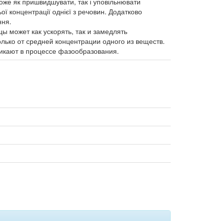
оже як пришвидшувати, так і уповільнювати
ї концентрації однієї з речовин. Додатково
ння.
ы может как ускорять, так и замедлять
лько от средней концентрации одного из веществ.
никают в процессе фазообразования.