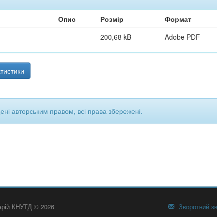
Опис
Розмір
Формат
200,68 kB
Adobe PDF
тистики
щені авторським правом, всі права збережені.
тарій КНУТД © 2026
Зворотний зв