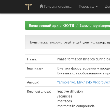
Головна сторінка
Перегляд
До
Skip
navigation
Електронний архів КНУТД
Загальноуніверси
Будь ласка, використовуйте цей ідентифікатор, 
Назва:
Phase formation kinetics during bin
Інші назви:
Кінетика фазоутворення у процесі
Кинетика фазообразования в пр
Автори:
Yarmolenko, Mykhaylo Viktorovyc
Ключові слова:
reactive diffusion
vacancies
interfaces
intermetallic compounds