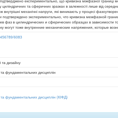
а підтверджено експериментально, що кривизна міжфазної границі м
 циліндричних та сферичних зразках в залежності лише від середньо
ож внутрішні механічні напруги, які виникають у процесі фазоутворе
 и подтверждено экспериментально, что кривизна межфазной границ
в фаз в цилиндрических и сферических образцах в зависимости то
ику могут тоже внутренние механические напряжения, которые воз
23456789/6083
й та дизайну
ї та фундаментальних дисциплін
 та фундаментальних дисциплін (КІФД)