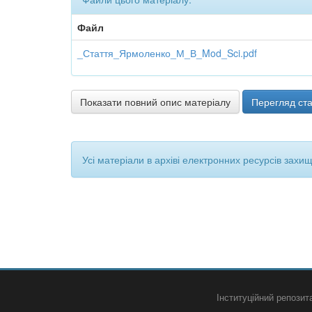
Файл
_Стаття_Ярмоленко_М_В_Mod_Sci.pdf
Показати повний опис матеріалу
Перегляд ста
Усі матеріали в архіві електронних ресурсів захи
Інституційний репози