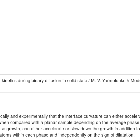
inetics during binary diffusion in solid state / M. V. Yarmolenko // Mo
tically and experimentally that the interface curvature can either accele
 when compared with a planar sample depending on the average phase con
hase growth, can either accelerate or slow down the growth in addition 
nt atoms within each phase and independently on the sign of dilatation.