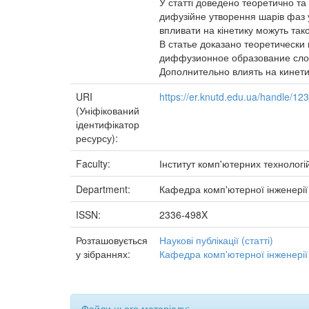
У статті доведено теоретично т
дифузійне утворення шарів фаз у
впливати на кінетику можуть так
В статье доказано теоретически
диффузионное образование слое
Дополнительно влиять на кинет
URI
https://er.knutd.edu.ua/handle/1
(Уніфікований
ідентифікатор
ресурсу):
Faculty:
Інститут комп'ютерних технологі
Department:
Кафедра комп'ютерної інженері
ISSN:
2336-498X
Розташовується
Наукові публікації (статті)
у зібраннях:
Кафедра комп'ютерної інженерії
Файли цього матеріалу: