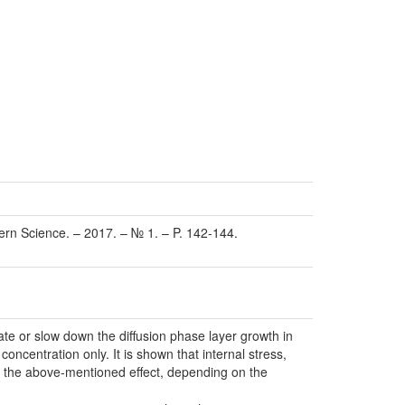
dern Science. – 2017. – № 1. – P. 142-144.
rate or slow down the diffusion phase layer growth in
centration only. It is shown that internal stress,
to the above-mentioned effect, depending on the