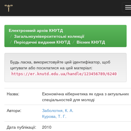
Skip
navigation
Електронний архів КНУТД
Загальноуніверситетські колекції
Періодичні видання КНУТД
Вісник КНУТД
Будь ласка, використовуйте цей ідентифікатор, щоб
цитувати або посилатися на цей матеріал:
https://er.knutd.edu.ua/handle/123456789/6240
Назва:
Економічна кібернетика як одна з актуальних
спеціальностей для молоді
Автори:
Заболотня, К. А.
Курова, Т. Г.
Дата публікації:
2010