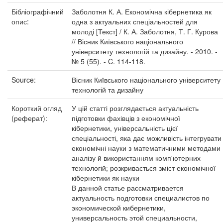
Бібліографічний
Заболотня К. А. Економічна кібернетика як
опис:
одна з актуальних спеціальностей для
молоді [Текст] / К. А. Заболотня, Т. Г. Курова
// Вісник Київського національного
університету технологій та дизайну. - 2010. -
№ 5 (55). - C. 114-118.
Source:
Вісник Київського національного університету
технологій та дизайну
Короткий огляд
У цій статті розглядається актуальність
(реферат):
підготовки фахівців з економічної
кібернетики, універсальність цієї
спеціальності, яка дає можливість інтегрувати
економічні науки з математичними методами
аналізу й використанням комп'ютерних
технологій; розкривається зміст економічної
кібернетики як науки
В данной статье рассматривается
актуальность подготовки специалистов по
экономической кибернетики,
универсальность этой специальности,