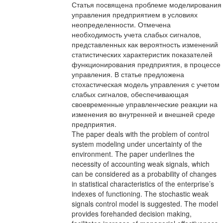
Статья посвящена проблеме моделирования
управления предприятием в условиях
неопределенности. Отмечена
необходимость учета слабых сигналов,
представленных как вероятность изменений
статистических характеристик показателей
функционирования предприятия, в процессе
управления. В статье предложена
стохастическая модель управления с учетом
слабых сигналов, обеспечивающая
своевременные управленческие реакции на
изменения во внутренней и внешней среде
предприятия.
The paper deals with the problem of control
system modeling under uncertainty of the
environment. The paper underlines the
necessity of accounting weak signals, which
can be considered as a probability of changes
in statistical characteristics of the enterprise’s
indexes of functioning. The stochastic weak
signals control model is suggested. The model
provides forehanded decision making,