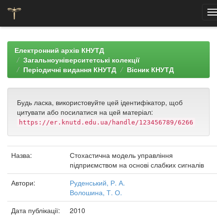
Skip
navigation
Електронний архів КНУТД
Загальноуніверситетські колекції
Періодичні видання КНУТД
Вісник КНУТД
Будь ласка, використовуйте цей ідентифікатор, щоб
цитувати або посилатися на цей матеріал:
https://er.knutd.edu.ua/handle/123456789/6266
Назва:
Стохастична модель управління
підприємством на основі слабких сигналів
Автори:
Руденський, Р. А.
Волошина, Т. О.
Дата публікації:
2010