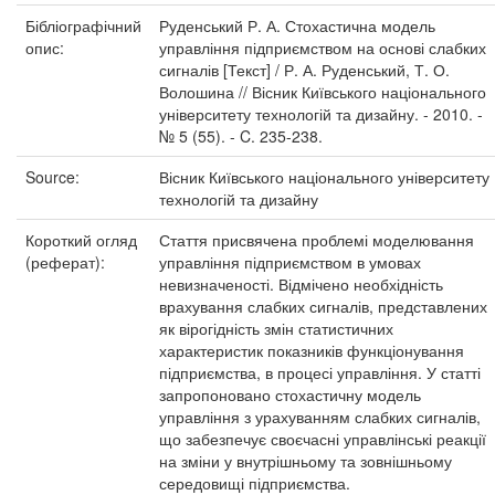
Бібліографічний
Руденський Р. А. Стохастична модель
опис:
управління підприємством на основі слабких
сигналів [Текст] / Р. А. Руденський, Т. О.
Волошина // Вісник Київського національного
університету технологій та дизайну. - 2010. -
№ 5 (55). - C. 235-238.
Source:
Вісник Київського національного університету
технологій та дизайну
Короткий огляд
Стаття присвячена проблемі моделювання
(реферат):
управління підприємством в умовах
невизначеності. Відмічено необхідність
врахування слабких сигналів, представлених
як вірогідність змін статистичних
характеристик показників функціонування
підприємства, в процесі управління. У статті
запропоновано стохастичну модель
управління з урахуванням слабких сигналів,
що забезпечує своєчасні управлінські реакції
на зміни у внутрішньому та зовнішньому
середовищі підприємства.