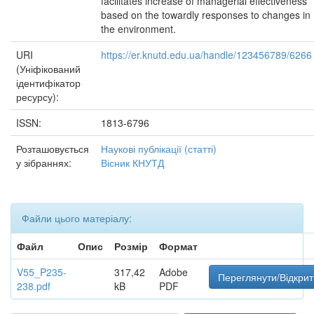
facilitates increase of managerial effectiveness
based on the towardly responses to changes in
the environment.
URI
https://er.knutd.edu.ua/handle/123456789/6266
(Уніфікований
ідентифікатор
ресурсу):
ISSN:
1813-6796
Розташовується
Наукові публікації (статті)
у зібраннях:
Вісник КНУТД
Файли цього матеріалу:
Файл
Опис
Розмір
Формат
V55_P235-
317,42
Adobe
Переглянути/Відкрит
238.pdf
kB
PDF