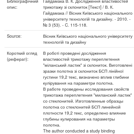
Бібліографічний
Гайдамака В. К. Дослідження властивостей
опис:
трикотажу зі склониток [Текст] / В. К.
Гайдамака // Вісник Київського національного
університету технологій та дизайну. - 2010. -
№ 3 (53). - C. 115-118.
Source:
Вісник Київського національного університету
технологій та дизайну
Короткий огляд
В роботі проведені дослідження
(реферат):
властивостей трикотажу переплетення
"міланський ластик" зі склониток. Виготовлені
зразки полотна зі склониток БСП лінійної
густини 19,2 текс, визначено вплив глибини
кулірування на параметри полотна.
В работе проведены исследования свойств
трикотажа переплетения "миланский ластик"
со стеклонитей. Изготовленные образцы
полотна со стеклонитей БСП линейной
плотности 19,2 текс, определено влияние
глубины кулирования на параметры
полотна.
The author conducted a study binding