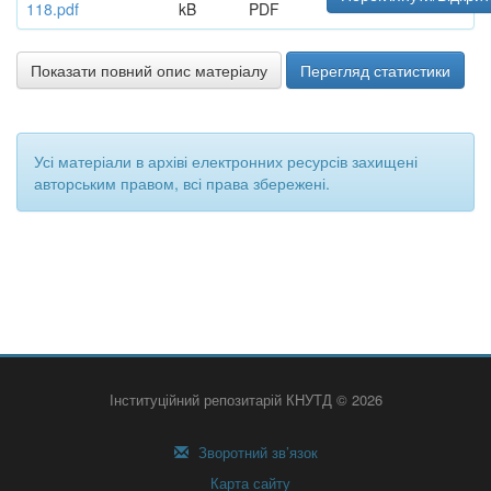
118.pdf
kB
PDF
Показати повний опис матеріалу
Перегляд статистики
Усі матеріали в архіві електронних ресурсів захищені
авторським правом, всі права збережені.
Інституційний репозитарій КНУТД © 2026
Зворотний зв’язок
Карта сайту