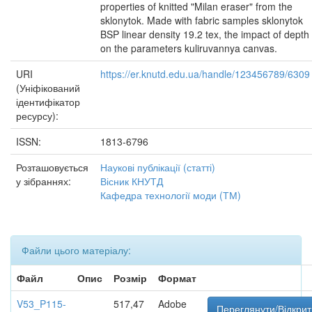
properties of knitted "Milan eraser" from the
sklonytok. Made with fabric samples sklonytok
BSP linear density 19.2 tex, the impact of depth
on the parameters kuliruvannya canvas.
URI
https://er.knutd.edu.ua/handle/123456789/6309
(Уніфікований
ідентифікатор
ресурсу):
ISSN:
1813-6796
Розташовується
Наукові публікації (статті)
у зібраннях:
Вісник КНУТД
Кафедра технології моди (ТМ)
Файли цього матеріалу:
Файл
Опис
Розмір
Формат
V53_P115-
517,47
Adobe
Переглянути/Відкрит