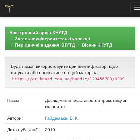
Skip
navigation
Електронний архів КНУТД
Загальноуніверситетські колекції
Періодичні видання КНУТД
Вісник КНУТД
Будь ласка, використовуйте цей ідентифікатор, щоб
цитувати або посилатися на цей матеріал:
https://er.knutd.edu.ua/handle/123456789/6309
Назва:
Дослідження властивостей трикотажу зі
склониток
Автори:
Гайдамака, В. К.
Дата публікації:
2010