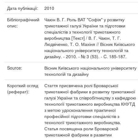
Дата публікації:
2010
Бібліографічний
Чаюн В. Г. Роль ВАТ "Софія" у розвитку
опис:
трикотажної галузі України та підготовки
спеціалістів з технології трикотажного
виробництва [Текст] / В. Г. Чаюн, Т. Г.
Людвіченко, Т. О. Махіня // Вісник Київського
національного університету технологій та
дизайну. - 2010. - № 3 (53). - C. 185-187.
Source:
Вісник Київського національного університету
технологій та дизайну
Короткий огляд
Стаття присвячена ролі Броварської
(реферат):
трикотажної фабрики в розвитку трикотажної
галузі України та співробітництву з кафедрою
технології трикотажного виробництва КНУТД
з метою удосконалення практичної
професійної підготовки спеціалістів з
технології трикотажного виробництва.
Статья посвящена роли Броварской
трикотажной фабрики в развитии