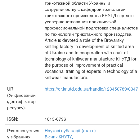
трикотажной области Украины и
сотрудничеству с кафедрой технологии
трикотажного производства КНУТД с целью
усовершенствования практической
профессиональной подготовки специалистов
по технологии трикотажного производства.
Article is devoted a role of the Brovarsky
knitting factory in development of knitted area
of Ukraine and to cooperation with chair of
technology of knitwear manufacture КНУТД for
the purpose of improvement of practical
vocational training of experts in technology of a
knitwear manufacture.
URI
https://er.knutd.edu.ua/handle/123456789/6347
(Уніфікований
ідентифікатор
ресурсу):
ISSN:
1813-6796
Розташовується
Наукові публікації (статті)
у зібраннях:
Вісник КНУТД