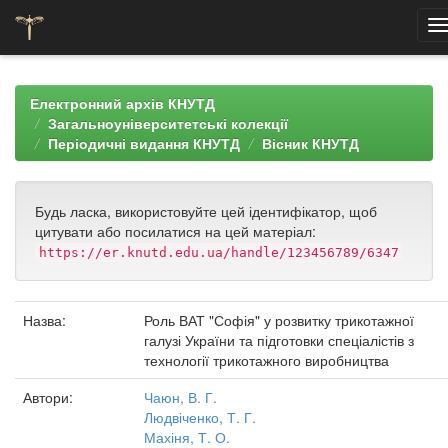
Skip
navigation
Електронний архів КНУТД
Загальноуніверситетські колекції
Періодичні видання КНУТД
Вісник КНУТД
Будь ласка, використовуйте цей ідентифікатор, щоб
цитувати або посилатися на цей матеріал:
https://er.knutd.edu.ua/handle/123456789/6347
Назва:
Роль ВАТ "Софія" у розвитку трикотажної
галузі України та підготовки спеціалістів з
технології трикотажного виробництва
Автори:
Чаюн, В. Г.
Людвіченко, Т. Г.
Махіня, Т. О.