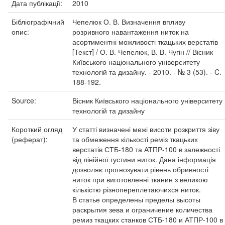
Дата публікації:
2010
Бібліографічний
Чепелюк О. В. Визначення впливу
опис:
розривного навантаження ниток на
асортиментні можливості ткацьких верстатів
[Текст] / О. В. Чепелюк, В. В. Чугін // Вісник
Київського національного університету
технологій та дизайну. - 2010. - № 3 (53). - C.
188-192.
Source:
Вісник Київського національного університету
технологій та дизайну
Короткий огляд
У статті визначені межі висоти розкриття зіву
(реферат):
та обмеження кількості реміз ткацьких
верстатів СТБ-180 та АТПР-100 в залежності
від лінійної густини ниток. Дана інформація
дозволяє прогнозувати рівень обривності
ниток при виготовленні тканин з великою
кількістю різнопереплетаючихся ниток.
В статье определены пределы высоты
раскрытия зева и ограничение количества
ремиз ткацких станков СТБ-180 и АТПР-100 в