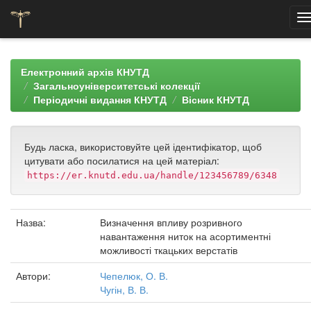
Skip
navigation
Електронний архів КНУТД
Загальноуніверситетські колекції
Періодичні видання КНУТД
Вісник КНУТД
Будь ласка, використовуйте цей ідентифікатор, щоб
цитувати або посилатися на цей матеріал:
https://er.knutd.edu.ua/handle/123456789/6348
Назва:
Визначення впливу розривного
навантаження ниток на асортиментні
можливості ткацьких верстатів
Автори:
Чепелюк, О. В.
Чугін, В. В.