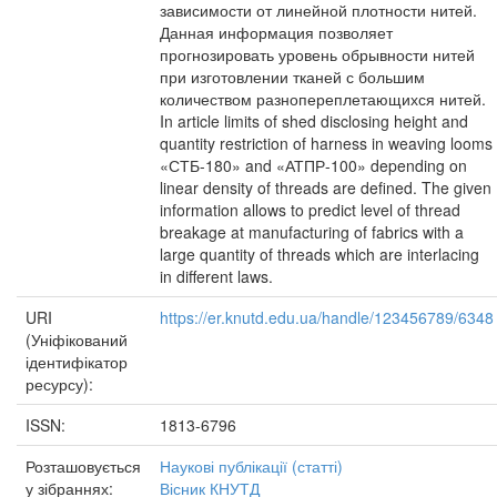
зависимости от линейной плотности нитей.
Данная информация позволяет
прогнозировать уровень обрывности нитей
при изготовлении тканей с большим
количеством разнопереплетающихся нитей.
In article limits of shed disclosing height and
quantity restriction of harness in weaving looms
«СТБ-180» and «АТПР-100» depending on
linear density of threads are defined. The given
information allows to predict level of thread
breakage at manufacturing of fabrics with a
large quantity of threads which are interlacing
in different laws.
URI
https://er.knutd.edu.ua/handle/123456789/6348
(Уніфікований
ідентифікатор
ресурсу):
ISSN:
1813-6796
Розташовується
Наукові публікації (статті)
у зібраннях:
Вісник КНУТД