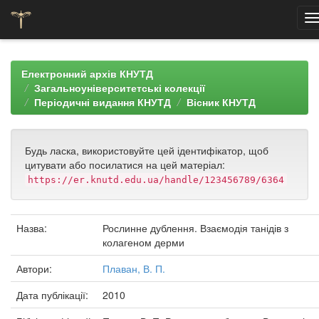
Skip
navigation
Електронний архів КНУТД
Загальноуніверситетські колекції
Періодичні видання КНУТД
Вісник КНУТД
Будь ласка, використовуйте цей ідентифікатор, щоб
цитувати або посилатися на цей матеріал:
https://er.knutd.edu.ua/handle/123456789/6364
Назва:
Рослинне дублення. Взаємодія танідів з
колагеном дерми
Автори:
Плаван, В. П.
Дата публікації:
2010