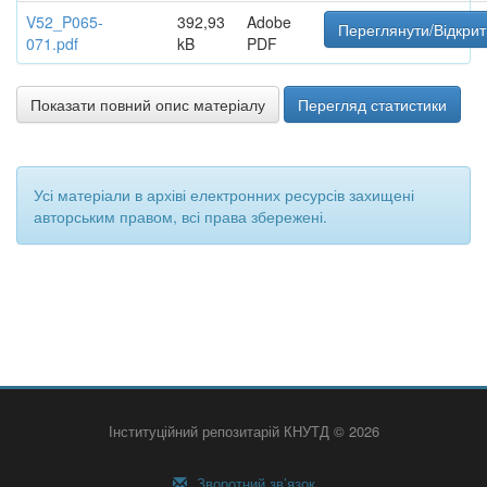
V52_P065-
392,93
Adobe
Переглянути/Відкрит
071.pdf
kB
PDF
Показати повний опис матеріалу
Перегляд статистики
Усі матеріали в архіві електронних ресурсів захищені
авторським правом, всі права збережені.
Інституційний репозитарій КНУТД © 2026
Зворотний зв’язок