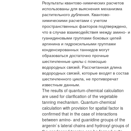
Результаты квантово-химических расчетов
использованы для выяснения механизма
растительного дубления. Квантово-
химическими расчетами с учетом
пространственных факторов подтверждено,
что в случае взаимодействия между амино- и
гуанидиновыми группами боковых цепей
аргинина и гидроксильными группами
конденсированных таннидов могут
образоваться достаточно прочные
шестичленные циклы с помощью
водородных связей. Рассчитанная длина
водородных связей, которые входят в состав
шестичленного цикла, не противоречат
известным данным.
The results of quantum-chemical calculation
are used for clarification of the vegetable
tanning mechanism. Quantum-chemical
calculation with provision for spatial factor is
confirmed that in the case of interactions
between amino- and guanidine groups of the
argenin`s lateral chains and hydroxyl groups of