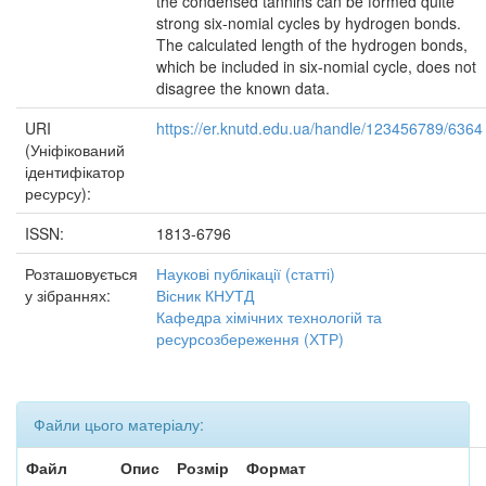
the condensed tannins can be formed quite
strong six-nomial cycles by hydrogen bonds.
The calculated length of the hydrogen bonds,
which be included in six-nomial cycle, does not
disagree the known data.
URI
https://er.knutd.edu.ua/handle/123456789/6364
(Уніфікований
ідентифікатор
ресурсу):
ISSN:
1813-6796
Розташовується
Наукові публікації (статті)
у зібраннях:
Вісник КНУТД
Кафедра хімічних технологій та
ресурсозбереження (ХТР)
Файли цього матеріалу:
Файл
Опис
Розмір
Формат