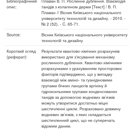
Бібліографічний
Плаван В. П. Рослинне дублення. Взаємодія
опис:
танідів з колагеном дерми [Текст] / В. П.
Плаван // Вісник Київського національного
університету технологій та дизайну. - 2010. -
№ 2 (52). - C. 65-71.
Source:
Вісник Київського національного університету
технологій та дизайну
Короткий огляд
Результати квантово-хімічних розрахунків
(реферат):
використано для з'ясування механізму
рослинного дублення. Квантово-хімічними
розрахунками з урахуванням просторових
факторів підтверджено, що у випадку
взаємодії між аміно- та гуанідіновими
групами бічних ланцюгів аргініну й
гідроксильними групами конденсованих
танідів за допомогою водневих зв’язків
можуть утворитися достатньо міцні
шестичленні цикли. Розраховано довжину
водневих зв’язків, з яких складається
шестичленний цикл, що не суперечать
відомим даним.